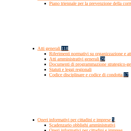
Piano triennale per la prevenzione della cor
Atti generali
118
Riferimenti normativi su organizzazione e at
Atti amministrativi generali
29
Documenti di programmazione strategico-ge
Statuti e leggi regionali
Codice disciplinare e codice di condotta
17
Oneri informativi per cittadini e imprese
5
Scadenzario obblighi amministrativi
Oneri informativi per cittadini e imprese