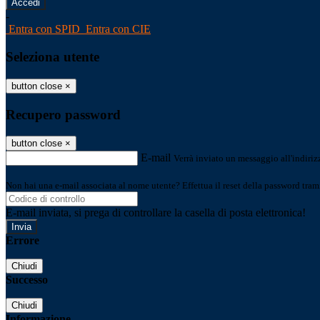
-
Entra con SPID
Entra con CIE
Seleziona utente
button close
×
Recupero password
button close
×
E-mail
Verrà inviato un messaggio all'indirizz
Non hai una e-mail associata al nome utente? Effettua il reset della password tram
E-mail inviata, si prega di controllare la casella di posta elettronica!
Errore
Chiudi
Successo
Chiudi
Informazione