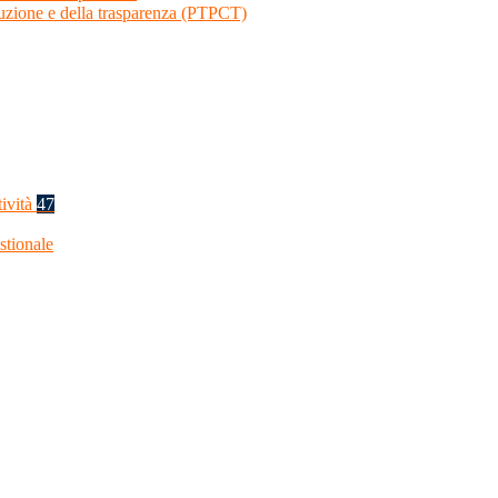
ruzione e della trasparenza (PTPCT)
tività
47
stionale