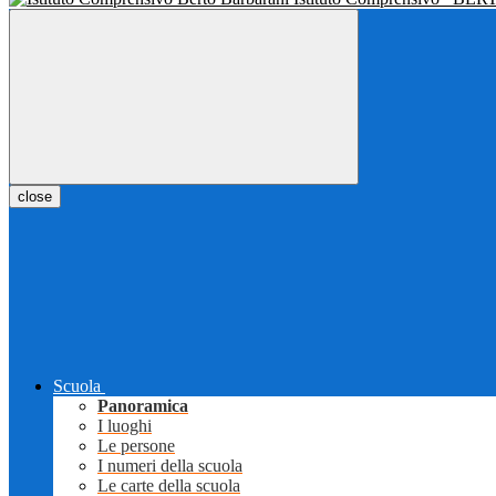
close
Scuola
Panoramica
I luoghi
Le persone
I numeri della scuola
Le carte della scuola