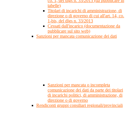
co. 1, del dlgs n. 33/2013 (da pubblicare in
tabelle)
Titolari di incarichi di amministrazione, di
direzione o di governo di cui all'art. 14, co.
1-bis, del dlgs n. 33/2013
Cessati dall'incarico (documentazione da
pubblicare sul sito web)
Sanzioni per mancata comunicazione dei dati
Sanzioni per mancata o incompleta
comunicazione dei dati da parte dei titolari
di incarichi politici, di amministrazione, di
direzione o di governo
Rendiconti gruppi consiliari regionali/provinciali