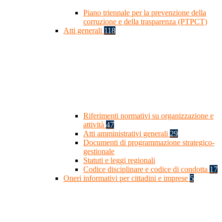
Piano triennale per la prevenzione della
corruzione e della trasparenza (PTPCT)
Atti generali
118
Riferimenti normativi su organizzazione e
attività
47
Atti amministrativi generali
29
Documenti di programmazione strategico-
gestionale
Statuti e leggi regionali
Codice disciplinare e codice di condotta
17
Oneri informativi per cittadini e imprese
5