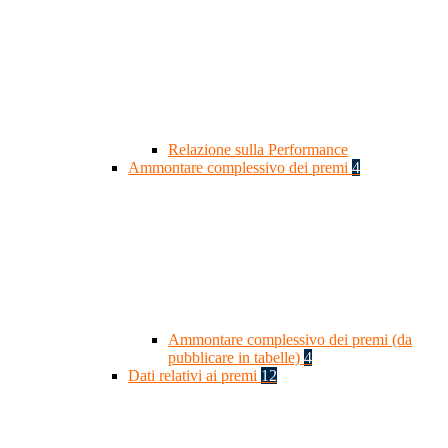
Relazione sulla Performance
Ammontare complessivo dei premi
4
Ammontare complessivo dei premi (da
pubblicare in tabelle)
4
Dati relativi ai premi
12