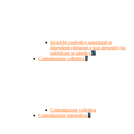
Incarichi conferiti e autorizzati ai
dipendenti (dirigenti e non dirigenti) (da
pubblicare in tabelle)
87
Contrattazione collettiva
5
Contrattazione collettiva
Contrattazione integrativa
7