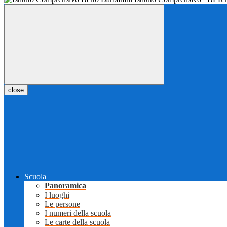
close
Scuola
Panoramica
I luoghi
Le persone
I numeri della scuola
Le carte della scuola