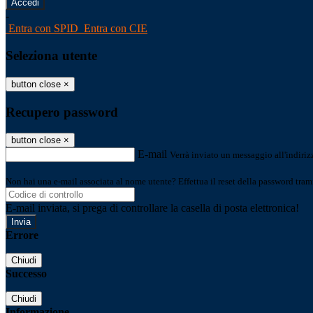
-
Entra con SPID
Entra con CIE
Seleziona utente
button close
×
Recupero password
button close
×
E-mail
Verrà inviato un messaggio all'indirizz
Non hai una e-mail associata al nome utente? Effettua il reset della password tram
E-mail inviata, si prega di controllare la casella di posta elettronica!
Errore
Chiudi
Successo
Chiudi
Informazione