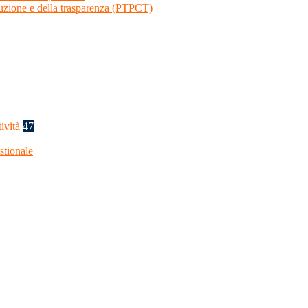
ruzione e della trasparenza (PTPCT)
tività
47
stionale