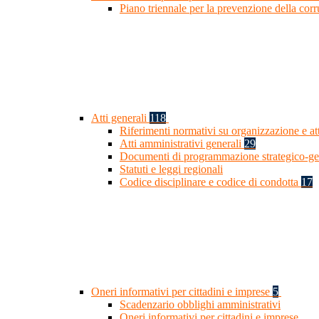
Piano triennale per la prevenzione della cor
Atti generali
118
Riferimenti normativi su organizzazione e at
Atti amministrativi generali
29
Documenti di programmazione strategico-ge
Statuti e leggi regionali
Codice disciplinare e codice di condotta
17
Oneri informativi per cittadini e imprese
5
Scadenzario obblighi amministrativi
Oneri informativi per cittadini e imprese