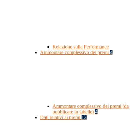
Relazione sulla Performance
Ammontare complessivo dei premi
4
Ammontare complessivo dei premi (da
pubblicare in tabelle)
4
Dati relativi ai premi
12