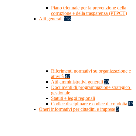
Piano triennale per la prevenzione della
corruzione e della trasparenza (PTPCT)
Atti generali
118
Riferimenti normativi su organizzazione e
attività
47
Atti amministrativi generali
29
Documenti di programmazione strategico-
gestionale
Statuti e leggi regionali
Codice disciplinare e codice di condotta
17
Oneri informativi per cittadini e imprese
5