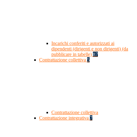
Incarichi conferiti e autorizzati ai
dipendenti (dirigenti e non dirigenti) (da
pubblicare in tabelle)
87
Contrattazione collettiva
5
Contrattazione collettiva
Contrattazione integrativa
7