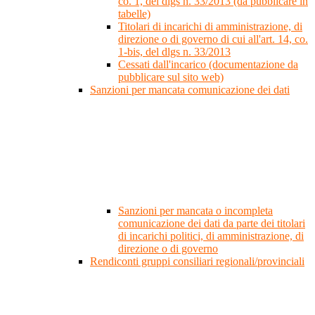
co. 1, del dlgs n. 33/2013 (da pubblicare in
tabelle)
Titolari di incarichi di amministrazione, di
direzione o di governo di cui all'art. 14, co.
1-bis, del dlgs n. 33/2013
Cessati dall'incarico (documentazione da
pubblicare sul sito web)
Sanzioni per mancata comunicazione dei dati
Sanzioni per mancata o incompleta
comunicazione dei dati da parte dei titolari
di incarichi politici, di amministrazione, di
direzione o di governo
Rendiconti gruppi consiliari regionali/provinciali