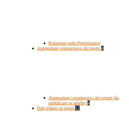
Relazione sulla Performance
Ammontare complessivo dei premi
4
Ammontare complessivo dei premi (da
pubblicare in tabelle)
4
Dati relativi ai premi
12