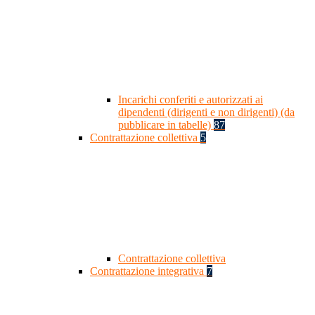
Incarichi conferiti e autorizzati ai
dipendenti (dirigenti e non dirigenti) (da
pubblicare in tabelle)
87
Contrattazione collettiva
5
Contrattazione collettiva
Contrattazione integrativa
7