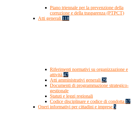
Piano triennale per la prevenzione della
corruzione e della trasparenza (PTPCT)
Atti generali
118
Riferimenti normativi su organizzazione e
attività
47
Atti amministrativi generali
29
Documenti di programmazione strategico-
gestionale
Statuti e leggi regionali
Codice disciplinare e codice di condotta
17
Oneri informativi per cittadini e imprese
5