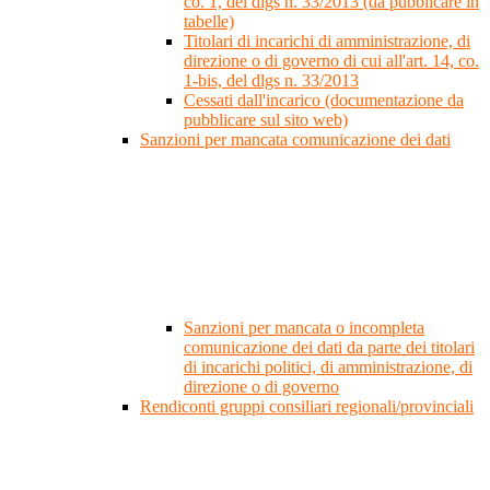
co. 1, del dlgs n. 33/2013 (da pubblicare in
tabelle)
Titolari di incarichi di amministrazione, di
direzione o di governo di cui all'art. 14, co.
1-bis, del dlgs n. 33/2013
Cessati dall'incarico (documentazione da
pubblicare sul sito web)
Sanzioni per mancata comunicazione dei dati
Sanzioni per mancata o incompleta
comunicazione dei dati da parte dei titolari
di incarichi politici, di amministrazione, di
direzione o di governo
Rendiconti gruppi consiliari regionali/provinciali