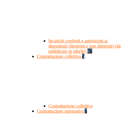
Incarichi conferiti e autorizzati ai
dipendenti (dirigenti e non dirigenti) (da
pubblicare in tabelle)
87
Contrattazione collettiva
5
Contrattazione collettiva
Contrattazione integrativa
7