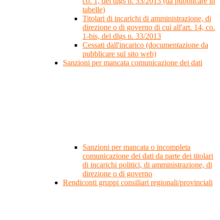
co. 1, del dlgs n. 33/2013 (da pubblicare in
tabelle)
Titolari di incarichi di amministrazione, di
direzione o di governo di cui all'art. 14, co.
1-bis, del dlgs n. 33/2013
Cessati dall'incarico (documentazione da
pubblicare sul sito web)
Sanzioni per mancata comunicazione dei dati
Sanzioni per mancata o incompleta
comunicazione dei dati da parte dei titolari
di incarichi politici, di amministrazione, di
direzione o di governo
Rendiconti gruppi consiliari regionali/provinciali