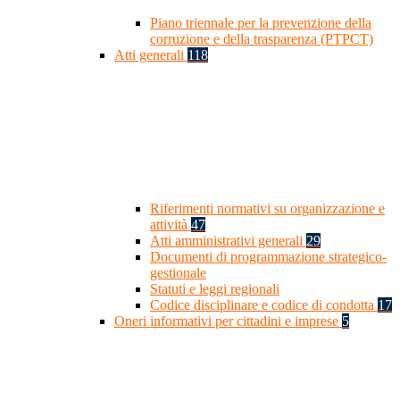
Piano triennale per la prevenzione della
corruzione e della trasparenza (PTPCT)
Atti generali
118
Riferimenti normativi su organizzazione e
attività
47
Atti amministrativi generali
29
Documenti di programmazione strategico-
gestionale
Statuti e leggi regionali
Codice disciplinare e codice di condotta
17
Oneri informativi per cittadini e imprese
5