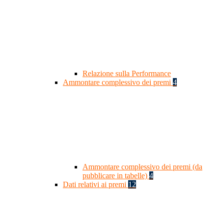
Relazione sulla Performance
Ammontare complessivo dei premi
4
Ammontare complessivo dei premi (da
pubblicare in tabelle)
4
Dati relativi ai premi
12