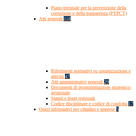
Piano triennale per la prevenzione della
corruzione e della trasparenza (PTPCT)
Atti generali
118
Riferimenti normativi su organizzazione e
attività
47
Atti amministrativi generali
29
Documenti di programmazione strategico-
gestionale
Statuti e leggi regionali
Codice disciplinare e codice di condotta
17
Oneri informativi per cittadini e imprese
5