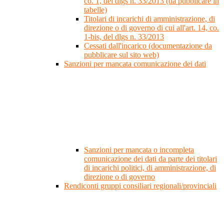
co. 1, del dlgs n. 33/2013 (da pubblicare in
tabelle)
Titolari di incarichi di amministrazione, di
direzione o di governo di cui all'art. 14, co.
1-bis, del dlgs n. 33/2013
Cessati dall'incarico (documentazione da
pubblicare sul sito web)
Sanzioni per mancata comunicazione dei dati
Sanzioni per mancata o incompleta
comunicazione dei dati da parte dei titolari
di incarichi politici, di amministrazione, di
direzione o di governo
Rendiconti gruppi consiliari regionali/provinciali