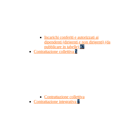
Incarichi conferiti e autorizzati ai
dipendenti (dirigenti e non dirigenti) (da
pubblicare in tabelle)
87
Contrattazione collettiva
5
Contrattazione collettiva
Contrattazione integrativa
7