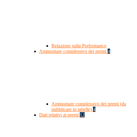
Relazione sulla Performance
Ammontare complessivo dei premi
4
Ammontare complessivo dei premi (da
pubblicare in tabelle)
4
Dati relativi ai premi
12