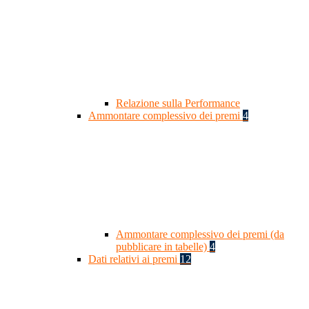
Relazione sulla Performance
Ammontare complessivo dei premi
4
Ammontare complessivo dei premi (da
pubblicare in tabelle)
4
Dati relativi ai premi
12