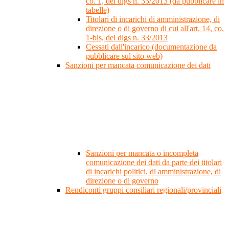
co. 1, del dlgs n. 33/2013 (da pubblicare in
tabelle)
Titolari di incarichi di amministrazione, di
direzione o di governo di cui all'art. 14, co.
1-bis, del dlgs n. 33/2013
Cessati dall'incarico (documentazione da
pubblicare sul sito web)
Sanzioni per mancata comunicazione dei dati
Sanzioni per mancata o incompleta
comunicazione dei dati da parte dei titolari
di incarichi politici, di amministrazione, di
direzione o di governo
Rendiconti gruppi consiliari regionali/provinciali