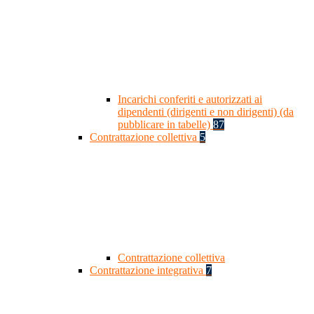
Incarichi conferiti e autorizzati ai
dipendenti (dirigenti e non dirigenti) (da
pubblicare in tabelle)
87
Contrattazione collettiva
5
Contrattazione collettiva
Contrattazione integrativa
7