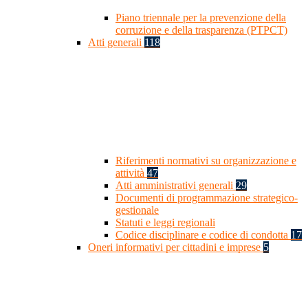
Piano triennale per la prevenzione della
corruzione e della trasparenza (PTPCT)
Atti generali
118
Riferimenti normativi su organizzazione e
attività
47
Atti amministrativi generali
29
Documenti di programmazione strategico-
gestionale
Statuti e leggi regionali
Codice disciplinare e codice di condotta
17
Oneri informativi per cittadini e imprese
5