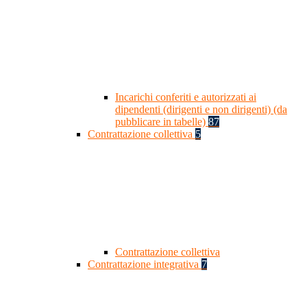
Incarichi conferiti e autorizzati ai
dipendenti (dirigenti e non dirigenti) (da
pubblicare in tabelle)
87
Contrattazione collettiva
5
Contrattazione collettiva
Contrattazione integrativa
7