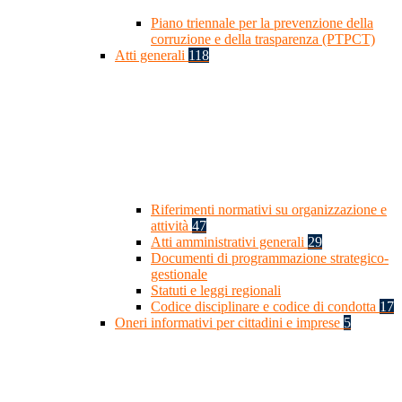
Piano triennale per la prevenzione della
corruzione e della trasparenza (PTPCT)
Atti generali
118
Riferimenti normativi su organizzazione e
attività
47
Atti amministrativi generali
29
Documenti di programmazione strategico-
gestionale
Statuti e leggi regionali
Codice disciplinare e codice di condotta
17
Oneri informativi per cittadini e imprese
5