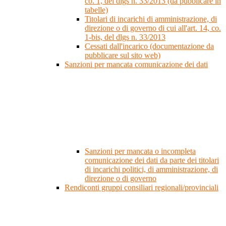
co. 1, del dlgs n. 33/2013 (da pubblicare in
tabelle)
Titolari di incarichi di amministrazione, di
direzione o di governo di cui all'art. 14, co.
1-bis, del dlgs n. 33/2013
Cessati dall'incarico (documentazione da
pubblicare sul sito web)
Sanzioni per mancata comunicazione dei dati
Sanzioni per mancata o incompleta
comunicazione dei dati da parte dei titolari
di incarichi politici, di amministrazione, di
direzione o di governo
Rendiconti gruppi consiliari regionali/provinciali