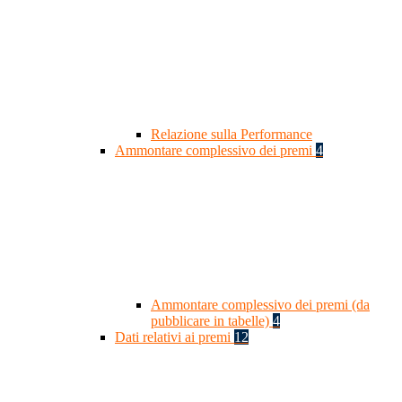
Relazione sulla Performance
Ammontare complessivo dei premi
4
Ammontare complessivo dei premi (da
pubblicare in tabelle)
4
Dati relativi ai premi
12