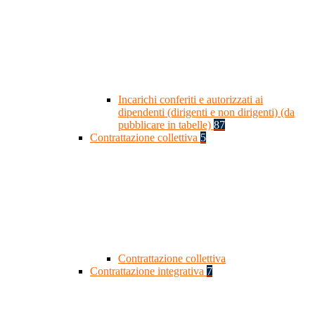
Incarichi conferiti e autorizzati ai
dipendenti (dirigenti e non dirigenti) (da
pubblicare in tabelle)
87
Contrattazione collettiva
5
Contrattazione collettiva
Contrattazione integrativa
7