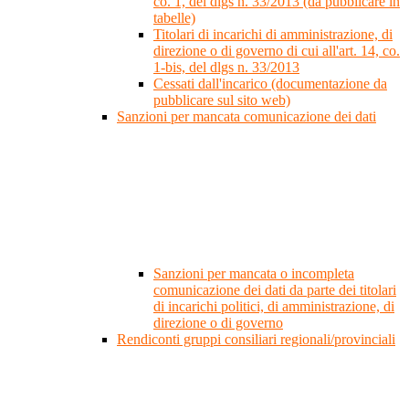
co. 1, del dlgs n. 33/2013 (da pubblicare in
tabelle)
Titolari di incarichi di amministrazione, di
direzione o di governo di cui all'art. 14, co.
1-bis, del dlgs n. 33/2013
Cessati dall'incarico (documentazione da
pubblicare sul sito web)
Sanzioni per mancata comunicazione dei dati
Sanzioni per mancata o incompleta
comunicazione dei dati da parte dei titolari
di incarichi politici, di amministrazione, di
direzione o di governo
Rendiconti gruppi consiliari regionali/provinciali