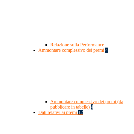
Relazione sulla Performance
Ammontare complessivo dei premi
4
Ammontare complessivo dei premi (da
pubblicare in tabelle)
4
Dati relativi ai premi
12