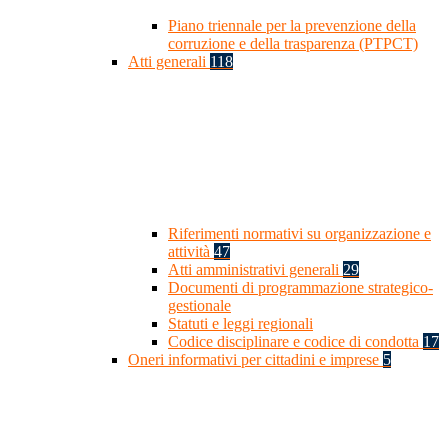
Piano triennale per la prevenzione della
corruzione e della trasparenza (PTPCT)
Atti generali
118
Riferimenti normativi su organizzazione e
attività
47
Atti amministrativi generali
29
Documenti di programmazione strategico-
gestionale
Statuti e leggi regionali
Codice disciplinare e codice di condotta
17
Oneri informativi per cittadini e imprese
5