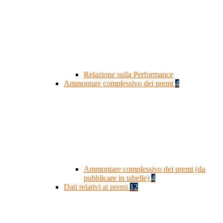
Relazione sulla Performance
Ammontare complessivo dei premi
4
Ammontare complessivo dei premi (da
pubblicare in tabelle)
4
Dati relativi ai premi
12