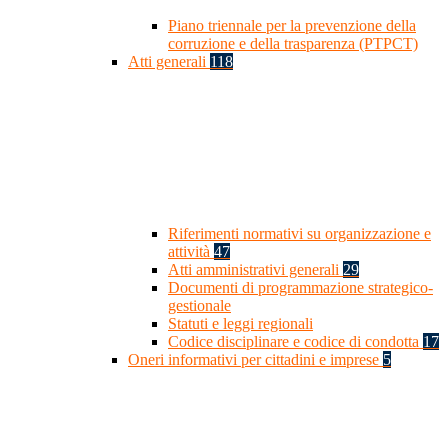
Piano triennale per la prevenzione della
corruzione e della trasparenza (PTPCT)
Atti generali
118
Riferimenti normativi su organizzazione e
attività
47
Atti amministrativi generali
29
Documenti di programmazione strategico-
gestionale
Statuti e leggi regionali
Codice disciplinare e codice di condotta
17
Oneri informativi per cittadini e imprese
5