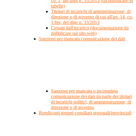
co. 1, del dlgs n. 33/2013 (da pubblicare in
tabelle)
Titolari di incarichi di amministrazione, di
direzione o di governo di cui all'art. 14, co.
1-bis, del dlgs n. 33/2013
Cessati dall'incarico (documentazione da
pubblicare sul sito web)
Sanzioni per mancata comunicazione dei dati
Sanzioni per mancata o incompleta
comunicazione dei dati da parte dei titolari
di incarichi politici, di amministrazione, di
direzione o di governo
Rendiconti gruppi consiliari regionali/provinciali