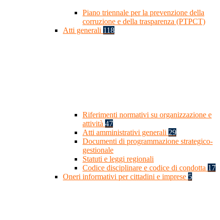
Piano triennale per la prevenzione della
corruzione e della trasparenza (PTPCT)
Atti generali
118
Riferimenti normativi su organizzazione e
attività
47
Atti amministrativi generali
29
Documenti di programmazione strategico-
gestionale
Statuti e leggi regionali
Codice disciplinare e codice di condotta
17
Oneri informativi per cittadini e imprese
5