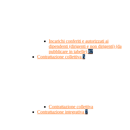
Incarichi conferiti e autorizzati ai
dipendenti (dirigenti e non dirigenti) (da
pubblicare in tabelle)
87
Contrattazione collettiva
5
Contrattazione collettiva
Contrattazione integrativa
7