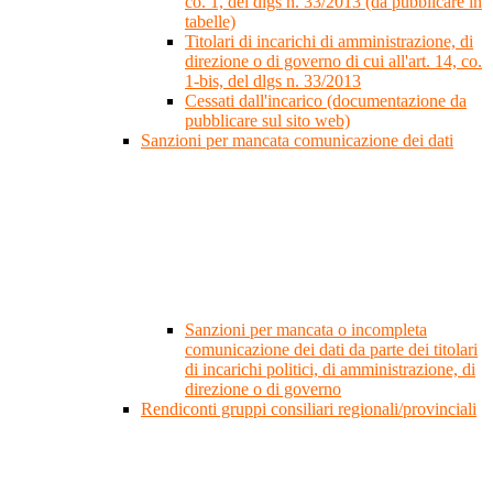
co. 1, del dlgs n. 33/2013 (da pubblicare in
tabelle)
Titolari di incarichi di amministrazione, di
direzione o di governo di cui all'art. 14, co.
1-bis, del dlgs n. 33/2013
Cessati dall'incarico (documentazione da
pubblicare sul sito web)
Sanzioni per mancata comunicazione dei dati
Sanzioni per mancata o incompleta
comunicazione dei dati da parte dei titolari
di incarichi politici, di amministrazione, di
direzione o di governo
Rendiconti gruppi consiliari regionali/provinciali