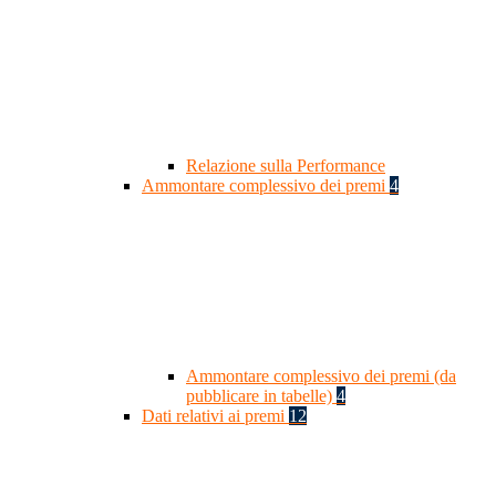
Relazione sulla Performance
Ammontare complessivo dei premi
4
Ammontare complessivo dei premi (da
pubblicare in tabelle)
4
Dati relativi ai premi
12