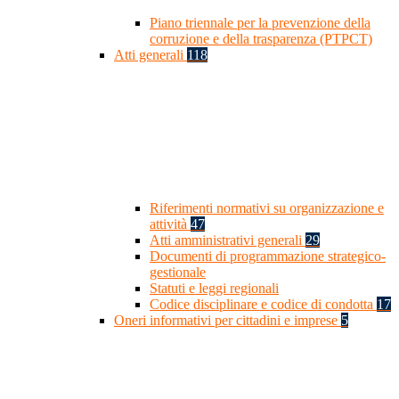
Piano triennale per la prevenzione della
corruzione e della trasparenza (PTPCT)
Atti generali
118
Riferimenti normativi su organizzazione e
attività
47
Atti amministrativi generali
29
Documenti di programmazione strategico-
gestionale
Statuti e leggi regionali
Codice disciplinare e codice di condotta
17
Oneri informativi per cittadini e imprese
5