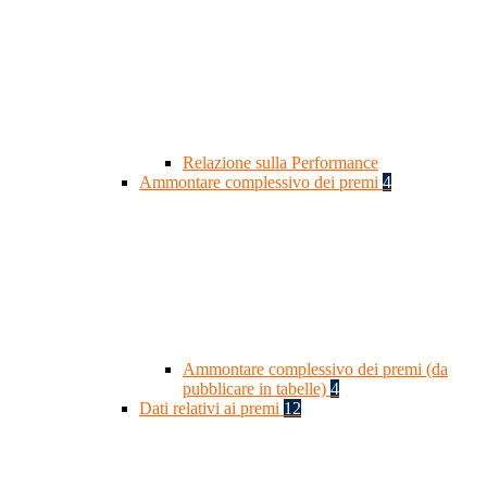
Relazione sulla Performance
Ammontare complessivo dei premi
4
Ammontare complessivo dei premi (da
pubblicare in tabelle)
4
Dati relativi ai premi
12