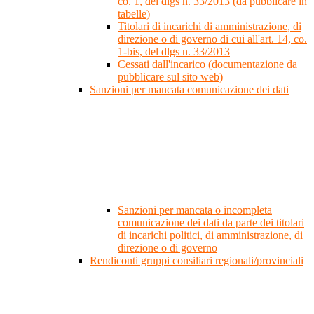
co. 1, del dlgs n. 33/2013 (da pubblicare in
tabelle)
Titolari di incarichi di amministrazione, di
direzione o di governo di cui all'art. 14, co.
1-bis, del dlgs n. 33/2013
Cessati dall'incarico (documentazione da
pubblicare sul sito web)
Sanzioni per mancata comunicazione dei dati
Sanzioni per mancata o incompleta
comunicazione dei dati da parte dei titolari
di incarichi politici, di amministrazione, di
direzione o di governo
Rendiconti gruppi consiliari regionali/provinciali