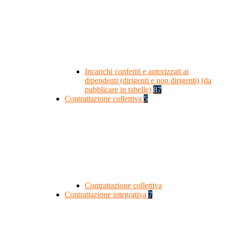
Incarichi conferiti e autorizzati ai
dipendenti (dirigenti e non dirigenti) (da
pubblicare in tabelle)
87
Contrattazione collettiva
5
Contrattazione collettiva
Contrattazione integrativa
7