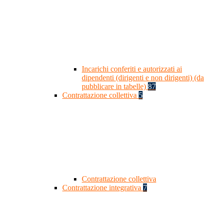
Incarichi conferiti e autorizzati ai
dipendenti (dirigenti e non dirigenti) (da
pubblicare in tabelle)
87
Contrattazione collettiva
5
Contrattazione collettiva
Contrattazione integrativa
7