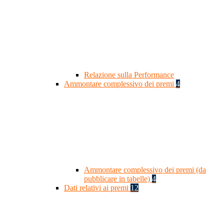
Relazione sulla Performance
Ammontare complessivo dei premi
4
Ammontare complessivo dei premi (da
pubblicare in tabelle)
4
Dati relativi ai premi
12