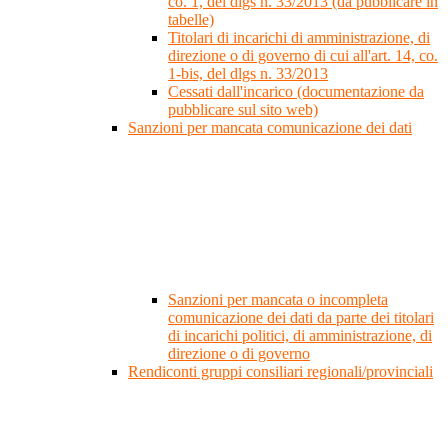
co. 1, del dlgs n. 33/2013 (da pubblicare in
tabelle)
Titolari di incarichi di amministrazione, di
direzione o di governo di cui all'art. 14, co.
1-bis, del dlgs n. 33/2013
Cessati dall'incarico (documentazione da
pubblicare sul sito web)
Sanzioni per mancata comunicazione dei dati
Sanzioni per mancata o incompleta
comunicazione dei dati da parte dei titolari
di incarichi politici, di amministrazione, di
direzione o di governo
Rendiconti gruppi consiliari regionali/provinciali