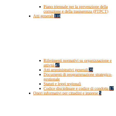
Piano triennale per la prevenzione della
corruzione e della trasparenza (PTPCT)
Atti generali
118
Riferimenti normativi su organizzazione e
attività
47
Atti amministrativi generali
29
Documenti di programmazione strategico-
gestionale
Statuti e leggi regionali
Codice disciplinare e codice di condotta
17
Oneri informativi per cittadini e imprese
5