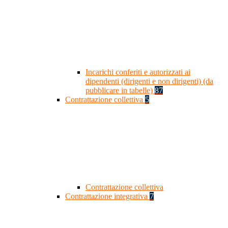
Incarichi conferiti e autorizzati ai
dipendenti (dirigenti e non dirigenti) (da
pubblicare in tabelle)
87
Contrattazione collettiva
5
Contrattazione collettiva
Contrattazione integrativa
7