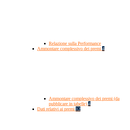
Relazione sulla Performance
Ammontare complessivo dei premi
4
Ammontare complessivo dei premi (da
pubblicare in tabelle)
4
Dati relativi ai premi
12