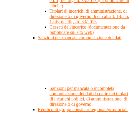
co. 1, del dlgs n. 33/2013 (da pubblicare in
tabelle)
Titolari di incarichi di amministrazione, di
direzione o di governo di cui all'art. 14, co.
1-bis, del dlgs n. 33/2013
Cessati dall'incarico (documentazione da
pubblicare sul sito web)
Sanzioni per mancata comunicazione dei dati
Sanzioni per mancata o incompleta
comunicazione dei dati da parte dei titolari
di incarichi politici, di amministrazione, di
direzione o di governo
Rendiconti gruppi consiliari regionali/provinciali