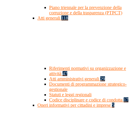
Piano triennale per la prevenzione della
corruzione e della trasparenza (PTPCT)
Atti generali
118
Riferimenti normativi su organizzazione e
attività
47
Atti amministrativi generali
29
Documenti di programmazione strategico-
gestionale
Statuti e leggi regionali
Codice disciplinare e codice di condotta
17
Oneri informativi per cittadini e imprese
5