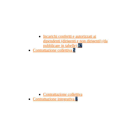
Incarichi conferiti e autorizzati ai
dipendenti (dirigenti e non dirigenti) (da
pubblicare in tabelle)
87
Contrattazione collettiva
5
Contrattazione collettiva
Contrattazione integrativa
7