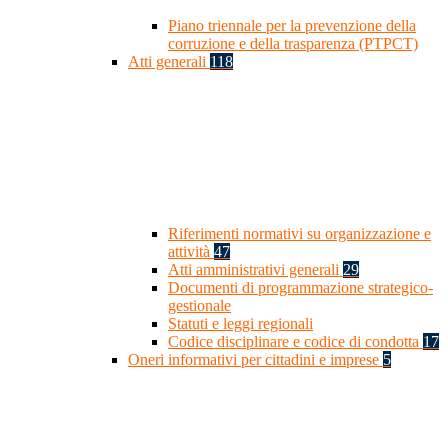
Piano triennale per la prevenzione della
corruzione e della trasparenza (PTPCT)
Atti generali
118
Riferimenti normativi su organizzazione e
attività
47
Atti amministrativi generali
29
Documenti di programmazione strategico-
gestionale
Statuti e leggi regionali
Codice disciplinare e codice di condotta
17
Oneri informativi per cittadini e imprese
5