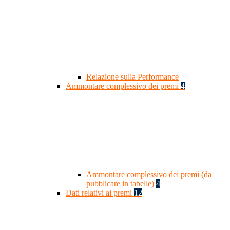
Relazione sulla Performance
Ammontare complessivo dei premi
4
Ammontare complessivo dei premi (da
pubblicare in tabelle)
4
Dati relativi ai premi
12