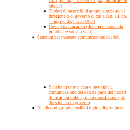
co. 1, del dlgs n. 33/2013 (da pubblicare in
tabelle)
Titolari di incarichi di amministrazione, di
direzione o di governo di cui all'art. 14, co.
1-bis, del dlgs n. 33/2013
Cessati dall'incarico (documentazione da
pubblicare sul sito web)
Sanzioni per mancata comunicazione dei dati
Sanzioni per mancata o incompleta
comunicazione dei dati da parte dei titolari
di incarichi politici, di amministrazione, di
direzione o di governo
Rendiconti gruppi consiliari regionali/provinciali