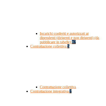
Incarichi conferiti e autorizzati ai
dipendenti (dirigenti e non dirigenti) (da
pubblicare in tabelle)
87
Contrattazione collettiva
5
Contrattazione collettiva
Contrattazione integrativa
7