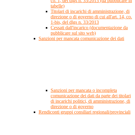
co. 1, del dlgs n. 33/2013 (da pubblicare in
tabelle)
Titolari di incarichi di amministrazione, di
direzione o di governo di cui all'art. 14, co.
1-bis, del dlgs n. 33/2013
Cessati dall'incarico (documentazione da
pubblicare sul sito web)
Sanzioni per mancata comunicazione dei dati
Sanzioni per mancata o incompleta
comunicazione dei dati da parte dei titolari
di incarichi politici, di amministrazione, di
direzione o di governo
Rendiconti gruppi consiliari regionali/provinciali