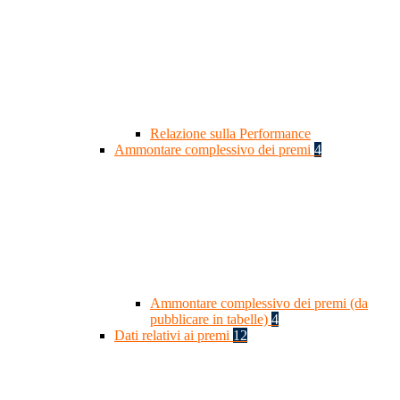
Relazione sulla Performance
Ammontare complessivo dei premi
4
Ammontare complessivo dei premi (da
pubblicare in tabelle)
4
Dati relativi ai premi
12