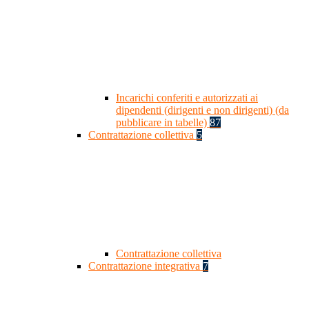
Incarichi conferiti e autorizzati ai
dipendenti (dirigenti e non dirigenti) (da
pubblicare in tabelle)
87
Contrattazione collettiva
5
Contrattazione collettiva
Contrattazione integrativa
7