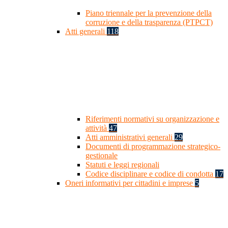
Piano triennale per la prevenzione della
corruzione e della trasparenza (PTPCT)
Atti generali
118
Riferimenti normativi su organizzazione e
attività
47
Atti amministrativi generali
29
Documenti di programmazione strategico-
gestionale
Statuti e leggi regionali
Codice disciplinare e codice di condotta
17
Oneri informativi per cittadini e imprese
5