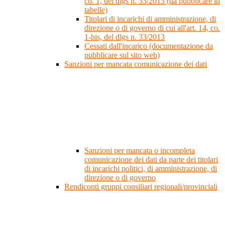
co. 1, del dlgs n. 33/2013 (da pubblicare in
tabelle)
Titolari di incarichi di amministrazione, di
direzione o di governo di cui all'art. 14, co.
1-bis, del dlgs n. 33/2013
Cessati dall'incarico (documentazione da
pubblicare sul sito web)
Sanzioni per mancata comunicazione dei dati
Sanzioni per mancata o incompleta
comunicazione dei dati da parte dei titolari
di incarichi politici, di amministrazione, di
direzione o di governo
Rendiconti gruppi consiliari regionali/provinciali