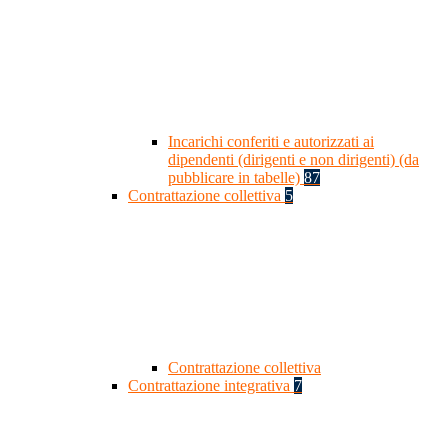
Incarichi conferiti e autorizzati ai
dipendenti (dirigenti e non dirigenti) (da
pubblicare in tabelle)
87
Contrattazione collettiva
5
Contrattazione collettiva
Contrattazione integrativa
7