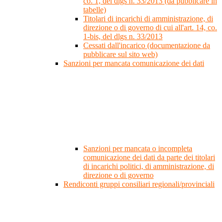
co. 1, del dlgs n. 33/2013 (da pubblicare in
tabelle)
Titolari di incarichi di amministrazione, di
direzione o di governo di cui all'art. 14, co.
1-bis, del dlgs n. 33/2013
Cessati dall'incarico (documentazione da
pubblicare sul sito web)
Sanzioni per mancata comunicazione dei dati
Sanzioni per mancata o incompleta
comunicazione dei dati da parte dei titolari
di incarichi politici, di amministrazione, di
direzione o di governo
Rendiconti gruppi consiliari regionali/provinciali