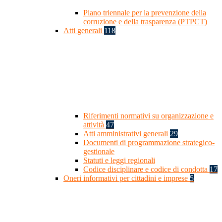
Piano triennale per la prevenzione della
corruzione e della trasparenza (PTPCT)
Atti generali
118
Riferimenti normativi su organizzazione e
attività
47
Atti amministrativi generali
29
Documenti di programmazione strategico-
gestionale
Statuti e leggi regionali
Codice disciplinare e codice di condotta
17
Oneri informativi per cittadini e imprese
5