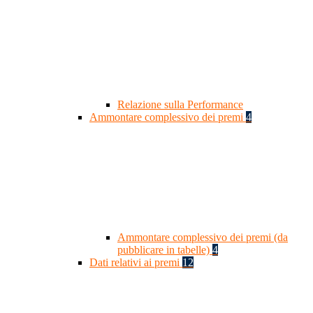
Relazione sulla Performance
Ammontare complessivo dei premi
4
Ammontare complessivo dei premi (da
pubblicare in tabelle)
4
Dati relativi ai premi
12