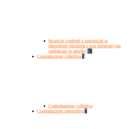
Incarichi conferiti e autorizzati ai
dipendenti (dirigenti e non dirigenti) (da
pubblicare in tabelle)
87
Contrattazione collettiva
5
Contrattazione collettiva
Contrattazione integrativa
7