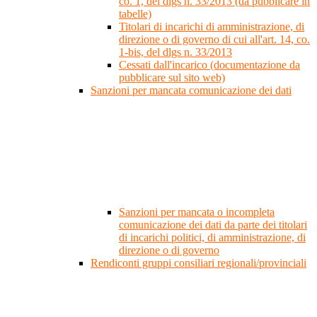
co. 1, del dlgs n. 33/2013 (da pubblicare in
tabelle)
Titolari di incarichi di amministrazione, di
direzione o di governo di cui all'art. 14, co.
1-bis, del dlgs n. 33/2013
Cessati dall'incarico (documentazione da
pubblicare sul sito web)
Sanzioni per mancata comunicazione dei dati
Sanzioni per mancata o incompleta
comunicazione dei dati da parte dei titolari
di incarichi politici, di amministrazione, di
direzione o di governo
Rendiconti gruppi consiliari regionali/provinciali