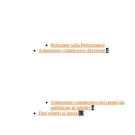
Relazione sulla Performance
Ammontare complessivo dei premi
4
Ammontare complessivo dei premi (da
pubblicare in tabelle)
4
Dati relativi ai premi
12