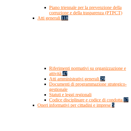
Piano triennale per la prevenzione della
corruzione e della trasparenza (PTPCT)
Atti generali
118
Riferimenti normativi su organizzazione e
attività
47
Atti amministrativi generali
29
Documenti di programmazione strategico-
gestionale
Statuti e leggi regionali
Codice disciplinare e codice di condotta
17
Oneri informativi per cittadini e imprese
5