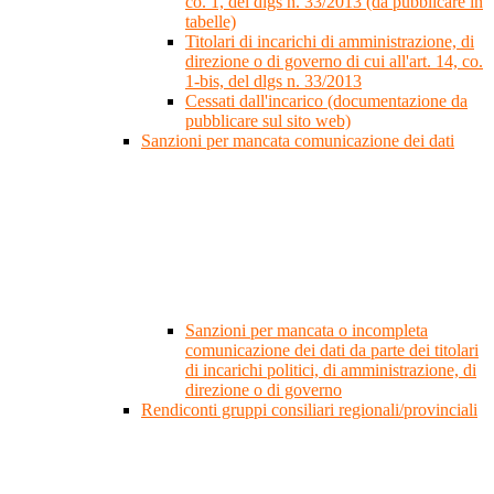
co. 1, del dlgs n. 33/2013 (da pubblicare in
tabelle)
Titolari di incarichi di amministrazione, di
direzione o di governo di cui all'art. 14, co.
1-bis, del dlgs n. 33/2013
Cessati dall'incarico (documentazione da
pubblicare sul sito web)
Sanzioni per mancata comunicazione dei dati
Sanzioni per mancata o incompleta
comunicazione dei dati da parte dei titolari
di incarichi politici, di amministrazione, di
direzione o di governo
Rendiconti gruppi consiliari regionali/provinciali