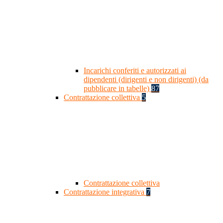
Incarichi conferiti e autorizzati ai
dipendenti (dirigenti e non dirigenti) (da
pubblicare in tabelle)
87
Contrattazione collettiva
5
Contrattazione collettiva
Contrattazione integrativa
7