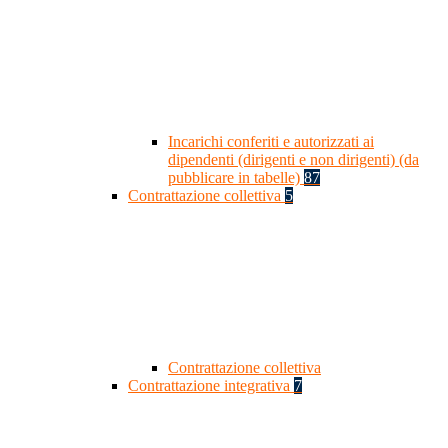
Incarichi conferiti e autorizzati ai
dipendenti (dirigenti e non dirigenti) (da
pubblicare in tabelle)
87
Contrattazione collettiva
5
Contrattazione collettiva
Contrattazione integrativa
7