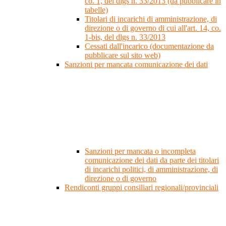
co. 1, del dlgs n. 33/2013 (da pubblicare in
tabelle)
Titolari di incarichi di amministrazione, di
direzione o di governo di cui all'art. 14, co.
1-bis, del dlgs n. 33/2013
Cessati dall'incarico (documentazione da
pubblicare sul sito web)
Sanzioni per mancata comunicazione dei dati
Sanzioni per mancata o incompleta
comunicazione dei dati da parte dei titolari
di incarichi politici, di amministrazione, di
direzione o di governo
Rendiconti gruppi consiliari regionali/provinciali