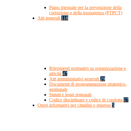
Piano triennale per la prevenzione della
corruzione e della trasparenza (PTPCT)
Atti generali
118
Riferimenti normativi su organizzazione e
attività
47
Atti amministrativi generali
29
Documenti di programmazione strategico-
gestionale
Statuti e leggi regionali
Codice disciplinare e codice di condotta
17
Oneri informativi per cittadini e imprese
5