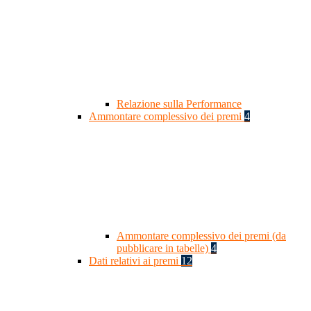
Relazione sulla Performance
Ammontare complessivo dei premi
4
Ammontare complessivo dei premi (da
pubblicare in tabelle)
4
Dati relativi ai premi
12