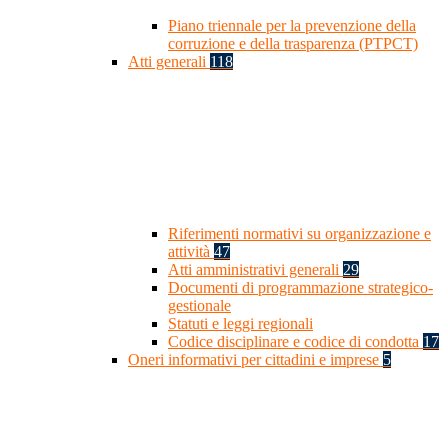
Piano triennale per la prevenzione della
corruzione e della trasparenza (PTPCT)
Atti generali
118
Riferimenti normativi su organizzazione e
attività
47
Atti amministrativi generali
29
Documenti di programmazione strategico-
gestionale
Statuti e leggi regionali
Codice disciplinare e codice di condotta
17
Oneri informativi per cittadini e imprese
5