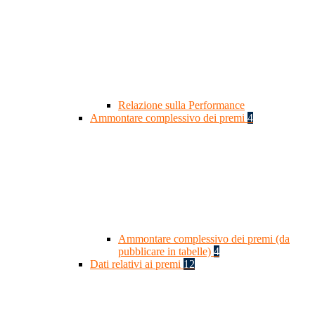
Relazione sulla Performance
Ammontare complessivo dei premi
4
Ammontare complessivo dei premi (da
pubblicare in tabelle)
4
Dati relativi ai premi
12