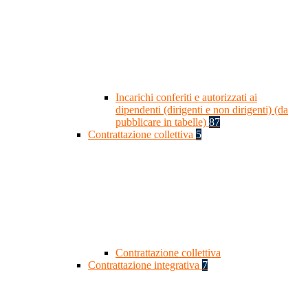
Incarichi conferiti e autorizzati ai
dipendenti (dirigenti e non dirigenti) (da
pubblicare in tabelle)
87
Contrattazione collettiva
5
Contrattazione collettiva
Contrattazione integrativa
7