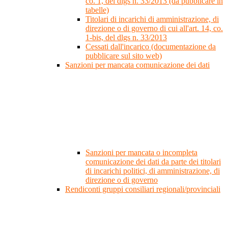
co. 1, del dlgs n. 33/2013 (da pubblicare in
tabelle)
Titolari di incarichi di amministrazione, di
direzione o di governo di cui all'art. 14, co.
1-bis, del dlgs n. 33/2013
Cessati dall'incarico (documentazione da
pubblicare sul sito web)
Sanzioni per mancata comunicazione dei dati
Sanzioni per mancata o incompleta
comunicazione dei dati da parte dei titolari
di incarichi politici, di amministrazione, di
direzione o di governo
Rendiconti gruppi consiliari regionali/provinciali