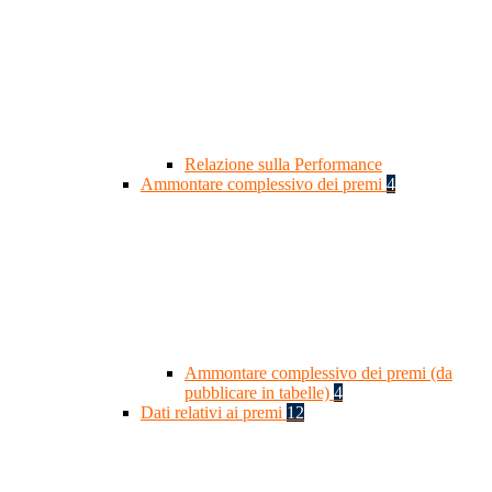
Relazione sulla Performance
Ammontare complessivo dei premi
4
Ammontare complessivo dei premi (da
pubblicare in tabelle)
4
Dati relativi ai premi
12