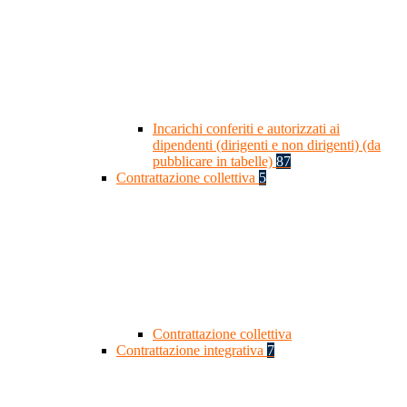
Incarichi conferiti e autorizzati ai
dipendenti (dirigenti e non dirigenti) (da
pubblicare in tabelle)
87
Contrattazione collettiva
5
Contrattazione collettiva
Contrattazione integrativa
7