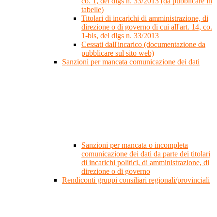
co. 1, del dlgs n. 33/2013 (da pubblicare in
tabelle)
Titolari di incarichi di amministrazione, di
direzione o di governo di cui all'art. 14, co.
1-bis, del dlgs n. 33/2013
Cessati dall'incarico (documentazione da
pubblicare sul sito web)
Sanzioni per mancata comunicazione dei dati
Sanzioni per mancata o incompleta
comunicazione dei dati da parte dei titolari
di incarichi politici, di amministrazione, di
direzione o di governo
Rendiconti gruppi consiliari regionali/provinciali