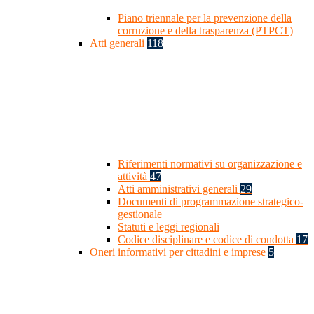
Piano triennale per la prevenzione della
corruzione e della trasparenza (PTPCT)
Atti generali
118
Riferimenti normativi su organizzazione e
attività
47
Atti amministrativi generali
29
Documenti di programmazione strategico-
gestionale
Statuti e leggi regionali
Codice disciplinare e codice di condotta
17
Oneri informativi per cittadini e imprese
5