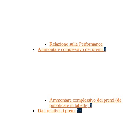
Relazione sulla Performance
Ammontare complessivo dei premi
4
Ammontare complessivo dei premi (da
pubblicare in tabelle)
4
Dati relativi ai premi
12