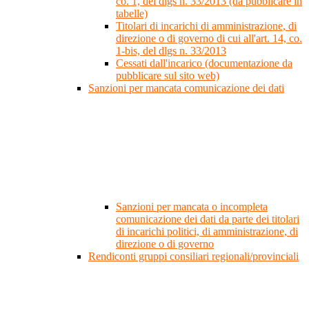
co. 1, del dlgs n. 33/2013 (da pubblicare in
tabelle)
Titolari di incarichi di amministrazione, di
direzione o di governo di cui all'art. 14, co.
1-bis, del dlgs n. 33/2013
Cessati dall'incarico (documentazione da
pubblicare sul sito web)
Sanzioni per mancata comunicazione dei dati
Sanzioni per mancata o incompleta
comunicazione dei dati da parte dei titolari
di incarichi politici, di amministrazione, di
direzione o di governo
Rendiconti gruppi consiliari regionali/provinciali