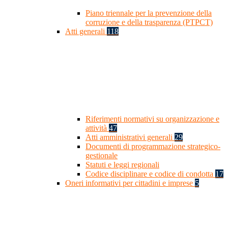
Piano triennale per la prevenzione della
corruzione e della trasparenza (PTPCT)
Atti generali
118
Riferimenti normativi su organizzazione e
attività
47
Atti amministrativi generali
29
Documenti di programmazione strategico-
gestionale
Statuti e leggi regionali
Codice disciplinare e codice di condotta
17
Oneri informativi per cittadini e imprese
5