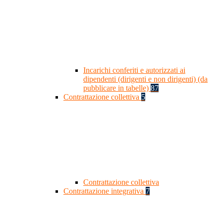
Incarichi conferiti e autorizzati ai
dipendenti (dirigenti e non dirigenti) (da
pubblicare in tabelle)
87
Contrattazione collettiva
5
Contrattazione collettiva
Contrattazione integrativa
7