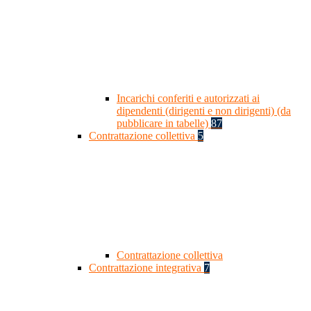
Incarichi conferiti e autorizzati ai
dipendenti (dirigenti e non dirigenti) (da
pubblicare in tabelle)
87
Contrattazione collettiva
5
Contrattazione collettiva
Contrattazione integrativa
7