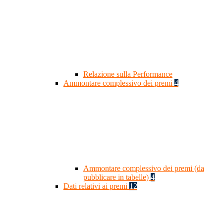
Relazione sulla Performance
Ammontare complessivo dei premi
4
Ammontare complessivo dei premi (da
pubblicare in tabelle)
4
Dati relativi ai premi
12