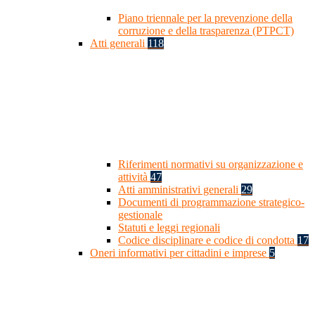
Piano triennale per la prevenzione della
corruzione e della trasparenza (PTPCT)
Atti generali
118
Riferimenti normativi su organizzazione e
attività
47
Atti amministrativi generali
29
Documenti di programmazione strategico-
gestionale
Statuti e leggi regionali
Codice disciplinare e codice di condotta
17
Oneri informativi per cittadini e imprese
5