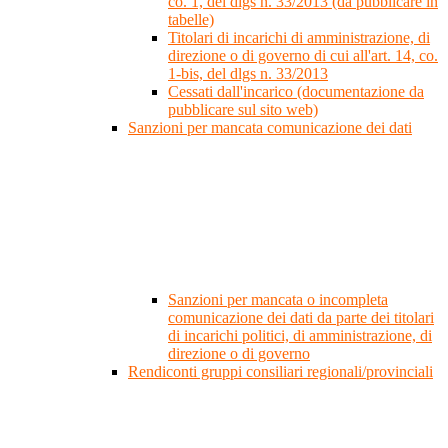
co. 1, del dlgs n. 33/2013 (da pubblicare in
tabelle)
Titolari di incarichi di amministrazione, di
direzione o di governo di cui all'art. 14, co.
1-bis, del dlgs n. 33/2013
Cessati dall'incarico (documentazione da
pubblicare sul sito web)
Sanzioni per mancata comunicazione dei dati
Sanzioni per mancata o incompleta
comunicazione dei dati da parte dei titolari
di incarichi politici, di amministrazione, di
direzione o di governo
Rendiconti gruppi consiliari regionali/provinciali