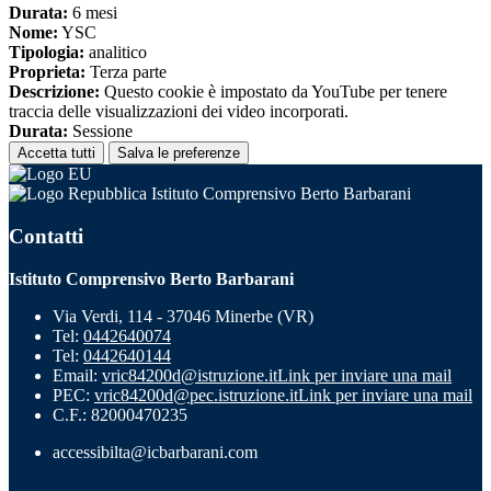
Durata:
6 mesi
Nome:
YSC
Tipologia:
analitico
Proprieta:
Terza parte
Descrizione:
Questo cookie è impostato da YouTube per tenere
traccia delle visualizzazioni dei video incorporati.
Durata:
Sessione
Accetta tutti
Salva le preferenze
Istituto Comprensivo Berto Barbarani
Contatti
Istituto Comprensivo Berto Barbarani
Via Verdi, 114 - 37046 Minerbe (VR)
Tel:
0442640074
Tel:
0442640144
Email:
vric84200d@istruzione.it
Link per inviare una mail
PEC:
vric84200d@pec.istruzione.it
Link per inviare una mail
C.F.: 82000470235
accessibilta@icbarbarani.com