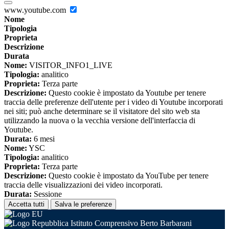
www.youtube.com
Nome
Tipologia
Proprieta
Descrizione
Durata
Nome:
VISITOR_INFO1_LIVE
Tipologia:
analitico
Proprieta:
Terza parte
Descrizione:
Questo cookie è impostato da Youtube per tenere
traccia delle preferenze dell'utente per i video di Youtube incorporati
nei siti; può anche determinare se il visitatore del sito web sta
utilizzando la nuova o la vecchia versione dell'interfaccia di
Youtube.
Durata:
6 mesi
Nome:
YSC
Tipologia:
analitico
Proprieta:
Terza parte
Descrizione:
Questo cookie è impostato da YouTube per tenere
traccia delle visualizzazioni dei video incorporati.
Durata:
Sessione
Accetta tutti
Salva le preferenze
Istituto Comprensivo Berto Barbarani