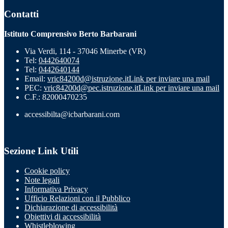
Contatti
Istituto Comprensivo Berto Barbarani
Via Verdi, 114 - 37046 Minerbe (VR)
Tel:
0442640074
Tel:
0442640144
Email:
vric84200d@istruzione.it
Link per inviare una mail
PEC:
vric84200d@pec.istruzione.it
Link per inviare una mail
C.F.: 82000470235
accessibilta@icbarbarani.com
Sezione Link Utili
Cookie policy
Note legali
Informativa Privacy
Ufficio Relazioni con il Pubblico
Dichiarazione di accessibilità
Obiettivi di accessibilità
Whistleblowing