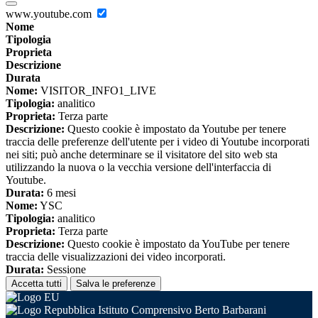
www.youtube.com
Nome
Tipologia
Proprieta
Descrizione
Durata
Nome:
VISITOR_INFO1_LIVE
Tipologia:
analitico
Proprieta:
Terza parte
Descrizione:
Questo cookie è impostato da Youtube per tenere
traccia delle preferenze dell'utente per i video di Youtube incorporati
nei siti; può anche determinare se il visitatore del sito web sta
utilizzando la nuova o la vecchia versione dell'interfaccia di
Youtube.
Durata:
6 mesi
Nome:
YSC
Tipologia:
analitico
Proprieta:
Terza parte
Descrizione:
Questo cookie è impostato da YouTube per tenere
traccia delle visualizzazioni dei video incorporati.
Durata:
Sessione
Accetta tutti
Salva le preferenze
Istituto Comprensivo Berto Barbarani