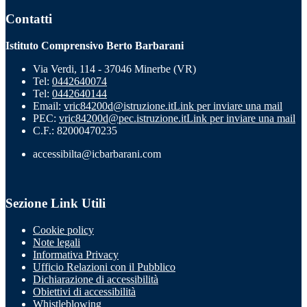
Contatti
Istituto Comprensivo Berto Barbarani
Via Verdi, 114 - 37046 Minerbe (VR)
Tel:
0442640074
Tel:
0442640144
Email:
vric84200d@istruzione.it
Link per inviare una mail
PEC:
vric84200d@pec.istruzione.it
Link per inviare una mail
C.F.: 82000470235
accessibilta@icbarbarani.com
Sezione Link Utili
Cookie policy
Note legali
Informativa Privacy
Ufficio Relazioni con il Pubblico
Dichiarazione di accessibilità
Obiettivi di accessibilità
Whistleblowing