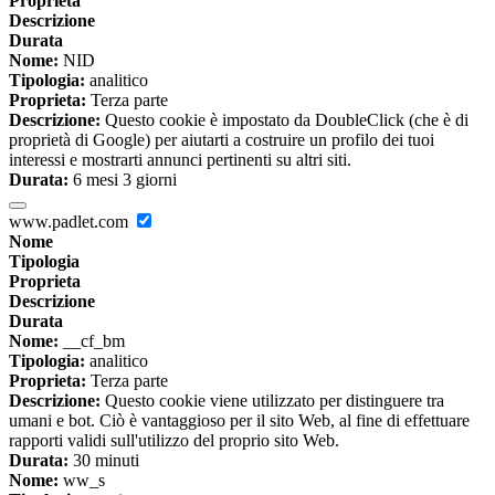
Proprieta
Descrizione
Durata
Nome:
NID
Tipologia:
analitico
Proprieta:
Terza parte
Descrizione:
Questo cookie è impostato da DoubleClick (che è di
proprietà di Google) per aiutarti a costruire un profilo dei tuoi
interessi e mostrarti annunci pertinenti su altri siti.
Durata:
6 mesi 3 giorni
www.padlet.com
Nome
Tipologia
Proprieta
Descrizione
Durata
Nome:
__cf_bm
Tipologia:
analitico
Proprieta:
Terza parte
Descrizione:
Questo cookie viene utilizzato per distinguere tra
umani e bot. Ciò è vantaggioso per il sito Web, al fine di effettuare
rapporti validi sull'utilizzo del proprio sito Web.
Durata:
30 minuti
Nome:
ww_s