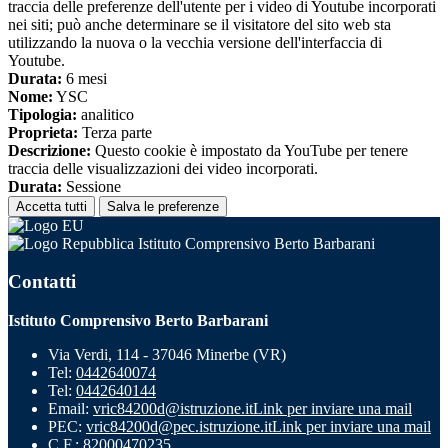
traccia delle preferenze dell'utente per i video di Youtube incorporati
nei siti; può anche determinare se il visitatore del sito web sta
utilizzando la nuova o la vecchia versione dell'interfaccia di
Youtube.
Durata:
6 mesi
Nome:
YSC
Tipologia:
analitico
Proprieta:
Terza parte
Descrizione:
Questo cookie è impostato da YouTube per tenere
traccia delle visualizzazioni dei video incorporati.
Durata:
Sessione
Accetta tutti
Salva le preferenze
Istituto Comprensivo Berto Barbarani
Contatti
Istituto Comprensivo Berto Barbarani
Via Verdi, 114 - 37046 Minerbe (VR)
Tel:
0442640074
Tel:
0442640144
Email:
vric84200d@istruzione.it
Link per inviare una mail
PEC:
vric84200d@pec.istruzione.it
Link per inviare una mail
C.F.: 82000470235