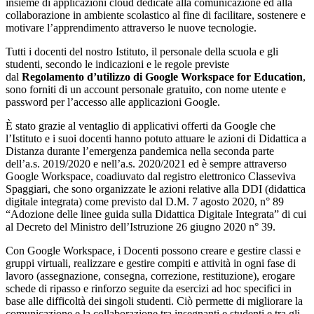
insieme di applicazioni cloud dedicate alla comunicazione ed alla
collaborazione in ambiente scolastico al fine di facilitare, sostenere e
motivare l’apprendimento attraverso le nuove tecnologie.
Tutti i docenti del nostro Istituto, il personale della scuola e gli
studenti, secondo le indicazioni e le regole previste
dal
Regolamento d’utilizzo di Google Workspace for Education
,
sono forniti di un account personale gratuito, con nome utente e
password per l’accesso alle applicazioni Google.
È stato grazie al ventaglio di applicativi offerti da Google che
l’Istituto e i suoi docenti hanno potuto attuare le azioni di Didattica a
Distanza durante l’emergenza pandemica nella seconda parte
dell’a.s. 2019/2020 e nell’a.s. 2020/2021 ed è sempre attraverso
Google Workspace, coadiuvato dal registro elettronico Classeviva
Spaggiari, che sono organizzate le azioni relative alla DDI (didattica
digitale integrata) come previsto dal D.M. 7 agosto 2020, n° 89
“Adozione delle linee guida sulla Didattica Digitale Integrata” di cui
al Decreto del Ministro dell’Istruzione 26 giugno 2020 n° 39.
Con Google Workspace, i Docenti possono creare e gestire classi e
gruppi virtuali, realizzare e gestire compiti e attività in ogni fase di
lavoro (assegnazione, consegna, correzione, restituzione), erogare
schede di ripasso e rinforzo seguite da esercizi ad hoc specifici in
base alle difficoltà dei singoli studenti. Ciò permette di migliorare la
comunicazione e la collaborazione tra insegnanti e studenti e tra gli