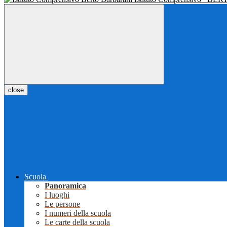
close
Scuola
Panoramica
I luoghi
Le persone
I numeri della scuola
Le carte della scuola