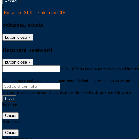
-
Entra con SPID
Entra con CIE
Seleziona utente
button close
×
Recupero password
button close
×
E-mail
Verrà inviato un messaggio all'indirizz
Non hai una e-mail associata al nome utente? Effettua il reset della password tram
E-mail inviata, si prega di controllare la casella di posta elettronica!
Errore
Chiudi
Successo
Chiudi
Informazione