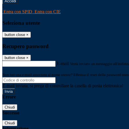
-
Entra con SPID
Entra con CIE
Seleziona utente
button close
×
Recupero password
button close
×
E-mail
Verrà inviato un messaggio all'indirizz
Non hai una e-mail associata al nome utente? Effettua il reset della password tram
E-mail inviata, si prega di controllare la casella di posta elettronica!
Errore
Chiudi
Successo
Chiudi
Informazione