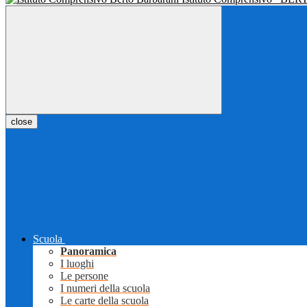
close
Scuola
Panoramica
I luoghi
Le persone
I numeri della scuola
Le carte della scuola