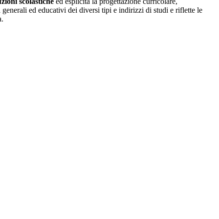
uzioni scolastiche
ed esplicita la progettazione curricolare,
erali ed educativi dei diversi tipi e indirizzi di studi e riflette le
a.