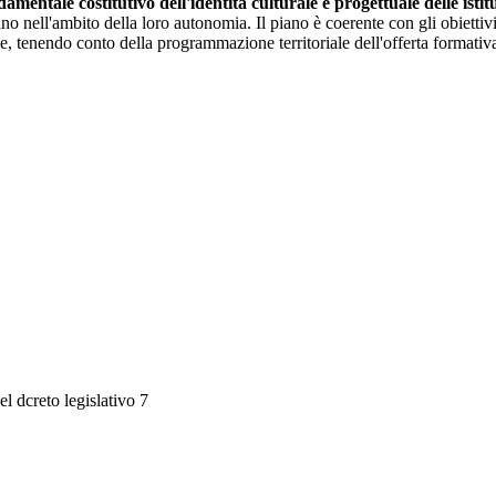
amentale costitutivo dell'identità culturale e progettuale delle istit
 nell'ambito della loro autonomia. Il piano è coerente con gli obiettivi gen
le, tenendo conto della programmazione territoriale dell'offerta formativ
el dcreto legislativo 7