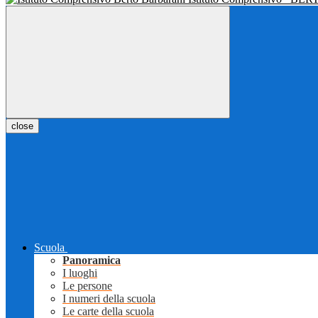
close
Scuola
Panoramica
I luoghi
Le persone
I numeri della scuola
Le carte della scuola