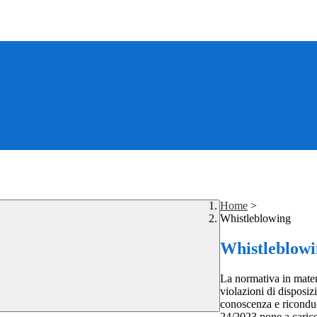
Home
>
Whistleblowing
Whistleblow
La normativa in mater
violazioni di disposiz
conoscenza e riconduc
24/2023 pone a carico 