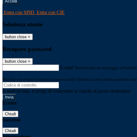
-
Entra con SPID
Entra con CIE
Seleziona utente
button close
×
Recupero password
button close
×
E-mail
Verrà inviato un messaggio all'indirizz
Non hai una e-mail associata al nome utente? Effettua il reset della password tram
E-mail inviata, si prega di controllare la casella di posta elettronica!
Errore
Chiudi
Successo
Chiudi
Informazione