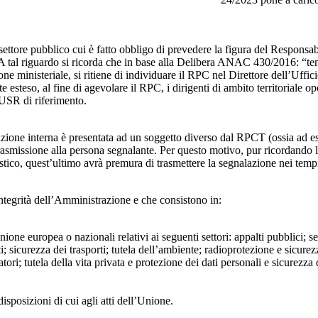
 settore pubblico cui è fatto obbligo di prevedere la figura del Respon
 A tal riguardo si ricorda che in base alla Delibera ANAC 430/2016: “tenu
ne ministeriale, si ritiene di individuare il RPC nel Direttore dell’Uffici
 esteso, al fine di agevolare il RPC, i dirigenti di ambito territoriale o
’USR di riferimento.
azione interna è presentata ad un soggetto diverso dal RPCT (ossia ad ese
trasmissione alla persona segnalante. Per questo motivo, pur ricordand
lastico, quest’ultimo avrà premura di trasmettere la segnalazione nei tem
ntegrità dell’Amministrazione e che consistono in:
Unione europea o nazionali relativi ai seguenti settori: appalti pubblici; s
; sicurezza dei trasporti; tutela dell’ambiente; radioprotezione e sicurez
ri; tutela della vita privata e protezione dei dati personali e sicurezza de
isposizioni di cui agli atti dell’Unione.