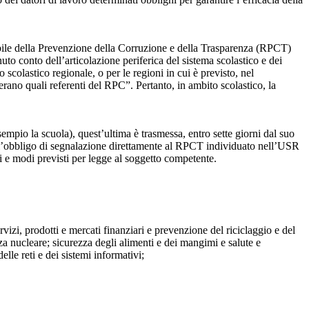
sabile della Prevenzione della Corruzione e della Trasparenza (RPCT)
to conto dell’articolazione periferica del sistema scolastico e dei
o scolastico regionale, o per le regioni in cui è previsto, nel
perano quali referenti del RPC”. Pertanto, in ambito scolastico, la
mpio la scuola), quest’ultima è trasmessa, entro sette giorni dal suo
o l’obbligo di segnalazione direttamente al RPCT individuato nell’USR
pi e modi previsti per legge al soggetto competente.
ervizi, prodotti e mercati finanziari e prevenzione del riciclaggio e del
za nucleare; sicurezza degli alimenti e dei mangimi e salute e
lle reti e dei sistemi informativi;