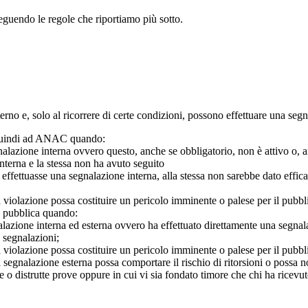
seguendo le regole che riportiamo più sotto.
 interno e, solo al ricorrere di certe condizioni, possono effettuare una s
o quindi ad ANAC quando:
gnalazione interna ovvero questo, anche se obbligatorio, non è attivo o, 
nterna e la stessa non ha avuto seguito
e effettuasse una segnalazione interna, alla stessa non sarebbe dato eff
 violazione possa costituire un pericolo imminente o palese per il pubbl
e pubblica quando:
azione interna ed esterna ovvero ha effettuato direttamente una segnalazio
e segnalazioni;
 violazione possa costituire un pericolo imminente o palese per il pubbli
 segnalazione esterna possa comportare il rischio di ritorsioni o possa n
 o distrutte prove oppure in cui vi sia fondato timore che chi ha ricevut