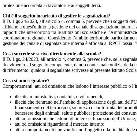
protezione accordata ai lavoratori e ai soggetti terzi.
Chi è il soggetto incaricato di gestire le segnalazioni?
Il D. Lgs 24/2023, all’articolo 4, comma 5, prevede che i soggetti del
affidano a quest'ultimo la gestione del canale di segnalazione interna.
rapporti che intercorrono tra le istituzioni scolastiche e l’Amministrazio
coordinatore regionale. Considerato l’ambito territoriale particolarmente
gestione del canale di segnalazione interna è affidata al RPCT ossia l
Cosa succede se scrivo direttamente alla scuola?
Il D. Lgs. 24/2023, all’articolo 4, comma 6, prevede che, se la segnal
ricevimento, al soggetto competente, dando contestuale notizia della 
di riferimento, qualora il segnalante scrivesse al presente Istituto Sco
Cosa si può segnalare?
Comportamenti, atti od omissioni che ledono l’interesse pubblico o l’i
illeciti amministrativi, contabili, civili o penali;
illeciti che rientrano nell’ambito di applicazione degli atti dell’
finanziamento del terrorismo; sicurezza e conformità dei prodotti
benessere degli animali; salute pubblica; protezione dei consumato
atti od omissioni che ledono gli interessi finanziari dell’Unione;
atti od omissioni riguardanti il mercato interno;
atti o comportamenti che vanificano l’oggetto o la finalità delle d