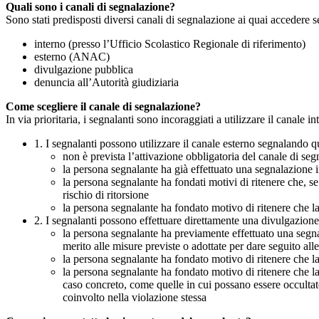
Quali sono i canali di segnalazione?
Sono stati predisposti diversi canali di segnalazione ai quai accedere 
interno (presso l’Ufficio Scolastico Regionale di riferimento)
esterno (ANAC)
divulgazione pubblica
denuncia all’Autorità giudiziaria
Come scegliere il canale di segnalazione?
In via prioritaria, i segnalanti sono incoraggiati a utilizzare il canale
1. I segnalanti possono utilizzare il canale esterno segnaland
non è prevista l’attivazione obbligatoria del canale di se
la persona segnalante ha già effettuato una segnalazione i
la persona segnalante ha fondati motivi di ritenere che, s
rischio di ritorsione
la persona segnalante ha fondato motivo di ritenere che la
2. I segnalanti possono effettuare direttamente una divulgazion
la persona segnalante ha previamente effettuato una segnal
merito alle misure previste o adottate per dare seguito all
la persona segnalante ha fondato motivo di ritenere che la
la persona segnalante ha fondato motivo di ritenere che la
caso concreto, come quelle in cui possano essere occultate
coinvolto nella violazione stessa