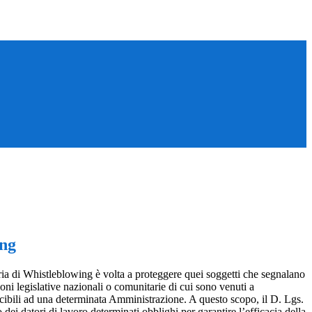
ing
ia di Whistleblowing è volta a proteggere quei soggetti che segnalano
ioni legislative nazionali o comunitarie di cui sono venuti a
ibili ad una determinata Amministrazione. A questo scopo, il D. Lgs.
dei datori di lavoro determinati obblighi per garantire l’efficacia della