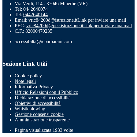
Via Verdi, 114 - 37046 Minerbe (VR)
Tel:
0442640074
Tel:
0442640144
Email:
vric84200d@istruzione.it
Link per inviare una mail
PEC:
vric84200d@pec.istruzione.it
Link per inviare una mail
C.F.: 82000470235
accessibilta@icbarbarani.com
Sezione Link Utili
Cookie policy
Note legali
Informativa Privacy
Ufficio Relazioni con il Pubblico
Dichiarazione di accessibilità
Obiettivi di accessibilità
Whistleblowing
Gestione consensi cookie
Amministrazione trasparente
Pagina visualizzata
1933
volte