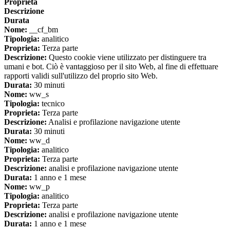
Proprieta
Descrizione
Durata
Nome:
__cf_bm
Tipologia:
analitico
Proprieta:
Terza parte
Descrizione:
Questo cookie viene utilizzato per distinguere tra
umani e bot. Ciò è vantaggioso per il sito Web, al fine di effettuare
rapporti validi sull'utilizzo del proprio sito Web.
Durata:
30 minuti
Nome:
ww_s
Tipologia:
tecnico
Proprieta:
Terza parte
Descrizione:
Analisi e profilazione navigazione utente
Durata:
30 minuti
Nome:
ww_d
Tipologia:
analitico
Proprieta:
Terza parte
Descrizione:
analisi e profilazione navigazione utente
Durata:
1 anno e 1 mese
Nome:
ww_p
Tipologia:
analitico
Proprieta:
Terza parte
Descrizione:
analisi e profilazione navigazione utente
Durata:
1 anno e 1 mese