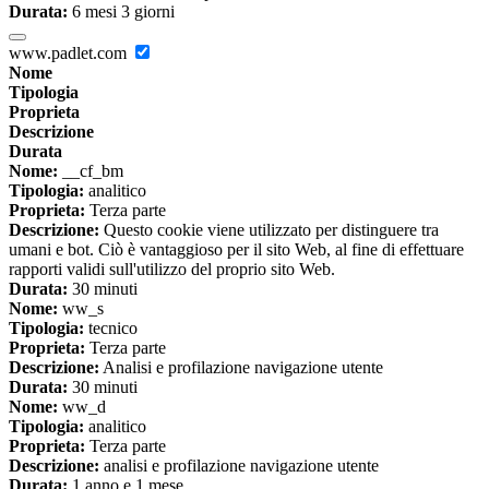
Durata:
6 mesi 3 giorni
www.padlet.com
Nome
Tipologia
Proprieta
Descrizione
Durata
Nome:
__cf_bm
Tipologia:
analitico
Proprieta:
Terza parte
Descrizione:
Questo cookie viene utilizzato per distinguere tra
umani e bot. Ciò è vantaggioso per il sito Web, al fine di effettuare
rapporti validi sull'utilizzo del proprio sito Web.
Durata:
30 minuti
Nome:
ww_s
Tipologia:
tecnico
Proprieta:
Terza parte
Descrizione:
Analisi e profilazione navigazione utente
Durata:
30 minuti
Nome:
ww_d
Tipologia:
analitico
Proprieta:
Terza parte
Descrizione:
analisi e profilazione navigazione utente
Durata:
1 anno e 1 mese