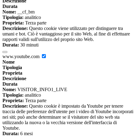
Descrizione
Durata
Nome:
__cf_bm
Tipologia:
analitico
Proprieta:
Terza parte
Descrizione:
Questo cookie viene utilizzato per distinguere tra
umani e bot. Ciò è vantaggioso per il sito Web, al fine di effettuare
rapporti validi sull'utilizzo del proprio sito Web.
Durata:
30 minuti
www.youtube.com
Nome
Tipologia
Proprieta
Descrizione
Durata
Nome:
VISITOR_INFO1_LIVE
Tipologia:
analitico
Proprieta:
Terza parte
Descrizione:
Questo cookie è impostato da Youtube per tenere
traccia delle preferenze dell'utente per i video di Youtube incorporati
nei siti; può anche determinare se il visitatore del sito web sta
utilizzando la nuova o la vecchia versione dell'interfaccia di
Youtube.
Durata:
6 mesi