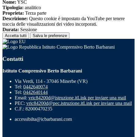
Nome:
YSC
Tipologia:
analitico
Proprieta:
Terza parte
Descrizione:
Questo cookie è impostato da YouTube per tenere
traccia delle visualizzazioni dei video incorporati.
Durata:
Sessione
Accetta tutti
Salva le preferenze
Istituto Comprensivo Berto Barbarani
Contatti
Istituto Comprensivo Berto Barbarani
Via Verdi, 114 - 37046 Minerbe (VR)
Tel:
0442640074
Tel:
0442640144
Email:
vric84200d@istruzione.it
Link per inviare una mail
PEC:
vric84200d@pec.istruzione.it
Link per inviare una mail
C.F.: 82000470235
accessibilta@icbarbarani.com