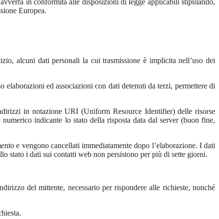
avverrà in conformità alle disposizioni di legge applicabili stipulando,
issione Europea.
io, alcuni dati personali la cui trasmissione è implicita nell’uso dei
so elaborazioni ed associazioni con dati detenuti da terzi, permettere di
 indirizzi in notazione URI (Uniform Resource Identifier) delle risorse
ice numerico indicante lo stato della risposta data dal server (buon fine,
onamento e vengono cancellati immediatamente dopo l’elaborazione. I dati
llo stato i dati sui contatti web non persistono per più di sette giorni.
indirizzo del mittente, necessario per rispondere alle richieste, nonché
chiesta.