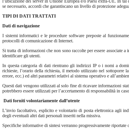
l’ubicazione dei server in Unione Europea e/o Paesi extra-UE. In tal ca
se necessario, accordi che garantiscano un livello di protezione adegu
TIPI DI DATI TRATTATI
Dati di navigazione
I sistemi informatici e le procedure software preposte al funzionamen
protocolli di comunicazione di Internet.
Si tratta di informazioni che non sono raccolte per essere associate a i
identificare gli utenti.
In questa categoria di dati rientrano gli indirizzi IP o i nomi a domi
richieste, l’orario della richiesta, il metodo utilizzato nel sottoporre 
errore, ecc.) ed altri parametri relativi al sistema operativo e all’ambie
Questi dati vengono utilizzati al solo fine di ricavare informazioni st
potrebbero essere utilizzati per l’accertamento di responsabilità in caso d
Dati forniti volontariamente dall’utente
L’invio facoltativo, esplicito e volontario di posta elettronica agli i
degli eventuali altri dati personali inseriti nella missiva.
Specifiche informative di sintesi verranno progressivamente riportate o v