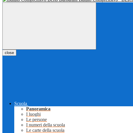
close
Scuola
Panoramica
I luoghi
Le persone
I numeri della scuola
Le carte della scuola