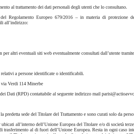
mento al trattamento dei dati personali degli utenti che lo consultano.
13 del Regolamento Europeo 679/2016 – in materia di protezione de
i all’indirizzo:
n per altri eventuali siti web eventualmente consultati dall’utente tramite
elativi a persone identificate o identificabili.
n via Verdi 114 Minerbe
 dei Dati (RPD) contattabile al seguente indirizzo mail parisi@actioavvo
la predetta sede del Titolare del Trattamento e sono curati solo da perso
 ubicati all’interno dell’Unione Europea del Titolare e/o di società terz
 di trasferimento al di fuori dell’Unione Europea. Resta in ogni caso inte