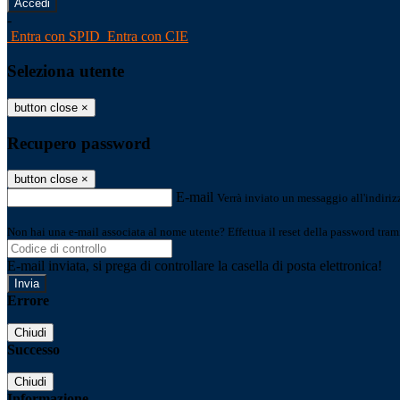
-
Entra con SPID
Entra con CIE
Seleziona utente
button close
×
Recupero password
button close
×
E-mail
Verrà inviato un messaggio all'indirizz
Non hai una e-mail associata al nome utente? Effettua il reset della password tram
E-mail inviata, si prega di controllare la casella di posta elettronica!
Errore
Chiudi
Successo
Chiudi
Informazione