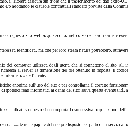
so, il Titolare assicura sin d’ora che il trasferimento dei dati extra-UE 
ato e/o adottando le clausole contrattuali standard previste dalla Comm
to di questo sito web acquisiscono, nel corso del loro normale eserciz
nteressati identificati, ma che per loro stessa natura potrebbero, attraver
nio dei computer utilizzati dagli utenti che si connettono al sito, gli
la richiesta al server, la dimensione del file ottenuto in risposta, il cod
nte informatico dell’utente.
atistiche anonime sull’uso del sito e per controllarne il corretto funzi
i ipotetici reati informatici ai danni del sito: salva questa eventualità, a
ndirizzi indicati su questo sito comporta la successiva acquisizione dell’
isualizzate nelle pagine del sito predisposte per particolari servizi a ri