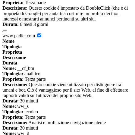
Proprieta:
Terza parte
Descrizione:
Questo cookie è impostato da DoubleClick (che è di
proprietà di Google) per aiutarti a costruire un profilo dei tuoi
interessi e mostrarti annunci pertinenti su altri siti.
Durata:
6 mesi 3 giorni
www.padlet.com
Nome
Tipologia
Proprieta
Descrizione
Durata
Nome:
__cf_bm
Tipologia:
analitico
Proprieta:
Terza parte
Descrizione:
Questo cookie viene utilizzato per distinguere tra
umani e bot. Ciò è vantaggioso per il sito Web, al fine di effettuare
rapporti validi sull'utilizzo del proprio sito Web.
Durata:
30 minuti
Nome:
ww_s
Tipologia:
tecnico
Proprieta:
Terza parte
Descrizione:
Analisi e profilazione navigazione utente
Durata:
30 minuti
Nome:
ww_d