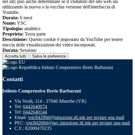
nei siti; può anche determinare se il visitatore del sito web sta
utilizzando la nuova o la vecchia versione dell'interfaccia di
Youtube.
Durata:
6 mesi
Nome:
YSC
Tipologia:
analitico
Proprieta:
Terza parte
Descrizione:
Questo cookie è impostato da YouTube per tenere
traccia delle visualizzazioni dei video incorporati.
Durata:
Sessione
Accetta tutti
Salva le preferenze
Istituto Comprensivo Berto Barbarani
Contatti
Istituto Comprensivo Berto Barbarani
Via Verdi, 114 - 37046 Minerbe (VR)
Tel:
0442640074
Tel:
0442640144
Email:
vric84200d@istruzione.it
Link per inviare una mail
PEC:
vric84200d@pec.istruzione.it
Link per inviare una mail
C.F.: 82000470235