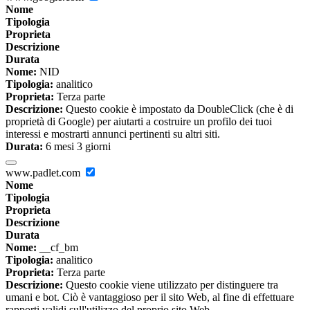
Nome
Tipologia
Proprieta
Descrizione
Durata
Nome:
NID
Tipologia:
analitico
Proprieta:
Terza parte
Descrizione:
Questo cookie è impostato da DoubleClick (che è di
proprietà di Google) per aiutarti a costruire un profilo dei tuoi
interessi e mostrarti annunci pertinenti su altri siti.
Durata:
6 mesi 3 giorni
www.padlet.com
Nome
Tipologia
Proprieta
Descrizione
Durata
Nome:
__cf_bm
Tipologia:
analitico
Proprieta:
Terza parte
Descrizione:
Questo cookie viene utilizzato per distinguere tra
umani e bot. Ciò è vantaggioso per il sito Web, al fine di effettuare
rapporti validi sull'utilizzo del proprio sito Web.