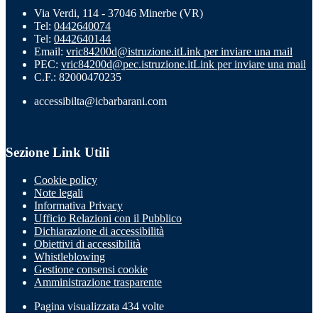
Via Verdi, 114 - 37046 Minerbe (VR)
Tel:
0442640074
Tel:
0442640144
Email:
vric84200d@istruzione.it
Link per inviare una mail
PEC:
vric84200d@pec.istruzione.it
Link per inviare una mail
C.F.: 82000470235
accessibilta@icbarbarani.com
Sezione Link Utili
Cookie policy
Note legali
Informativa Privacy
Ufficio Relazioni con il Pubblico
Dichiarazione di accessibilità
Obiettivi di accessibilità
Whistleblowing
Gestione consensi cookie
Amministrazione trasparente
Pagina visualizzata
434
volte