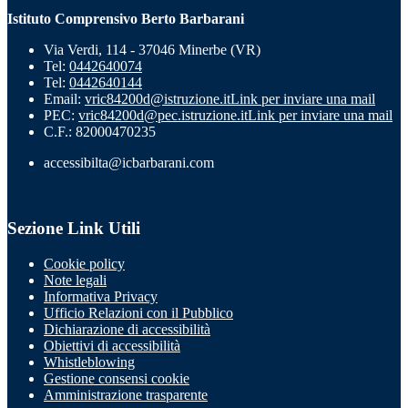
Istituto Comprensivo Berto Barbarani
Via Verdi, 114 - 37046 Minerbe (VR)
Tel:
0442640074
Tel:
0442640144
Email:
vric84200d@istruzione.it
Link per inviare una mail
PEC:
vric84200d@pec.istruzione.it
Link per inviare una mail
C.F.: 82000470235
accessibilta@icbarbarani.com
Sezione Link Utili
Cookie policy
Note legali
Informativa Privacy
Ufficio Relazioni con il Pubblico
Dichiarazione di accessibilità
Obiettivi di accessibilità
Whistleblowing
Gestione consensi cookie
Amministrazione trasparente