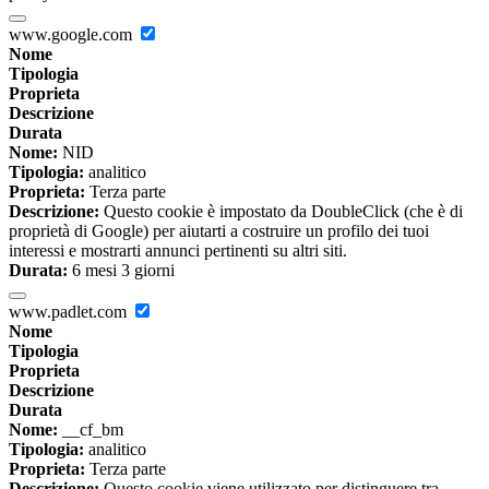
www.google.com
Nome
Tipologia
Proprieta
Descrizione
Durata
Nome:
NID
Tipologia:
analitico
Proprieta:
Terza parte
Descrizione:
Questo cookie è impostato da DoubleClick (che è di
proprietà di Google) per aiutarti a costruire un profilo dei tuoi
interessi e mostrarti annunci pertinenti su altri siti.
Durata:
6 mesi 3 giorni
www.padlet.com
Nome
Tipologia
Proprieta
Descrizione
Durata
Nome:
__cf_bm
Tipologia:
analitico
Proprieta:
Terza parte
Descrizione:
Questo cookie viene utilizzato per distinguere tra