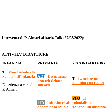
Intervento di P. Almari al barbaTalk (27/05/2022):
ATTIVITA' DIDATTICHE:
INFANZIA
PRIMARIA
SECONDARIA PG
T -
Mini Debate alla
AR
T
-
Diventiamo
Scuola dell'Infanzia
T -
Lanciare un
oratori: debate
dibattito con Padlet
.
Esperienza a cura di
sull'arte
P. Almari.
STO
-
Il
ITA
-
Introdurre al
colonialismo
debate nella scuola
italiano: un dibattito