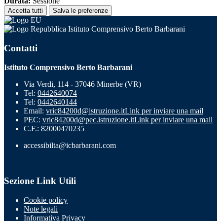
Durata:
Sessione
Accetta tutti
Salva le preferenze
Istituto Comprensivo Berto Barbarani
Contatti
Istituto Comprensivo Berto Barbarani
Via Verdi, 114 - 37046 Minerbe (VR)
Tel:
0442640074
Tel:
0442640144
Email:
vric84200d@istruzione.it
Link per inviare una mail
PEC:
vric84200d@pec.istruzione.it
Link per inviare una mail
C.F.: 82000470235
accessibilta@icbarbarani.com
Sezione Link Utili
Cookie policy
Note legali
Informativa Privacy