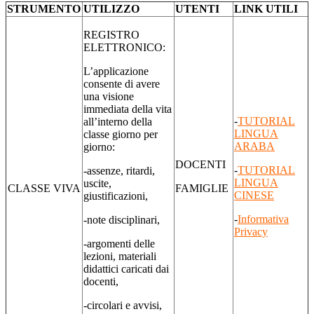
STRUMENTO
UTILIZZO
UTENTI
LINK UTILI
REGISTRO
ELETTRONICO:
L’applicazione
consente di avere
una visione
immediata della vita
-
TUTORIAL
all’interno della
LINGUA
classe giorno per
ARABA
giorno:
DOCENTI
-
TUTORIAL
-assenze, ritardi,
LINGUA
uscite,
CLASSE VIVA
FAMIGLIE
CINESE
giustificazioni,
-
Informativa
-note disciplinari,
Privacy
-argomenti delle
lezioni, materiali
didattici caricati dai
docenti,
-circolari e avvisi,