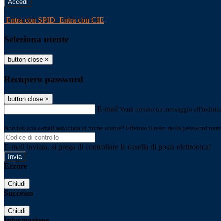
-
Entra con SPID
Entra con CIE
Seleziona utente
button close
×
Recupero password
button close
×
E-mail
Verrà inviato un messaggio all'indirizz
Non hai una e-mail associata al nome utente? Effettua il reset della password tram
E-mail inviata, si prega di controllare la casella di posta elettronica!
Errore
Chiudi
Successo
Chiudi
Informazione