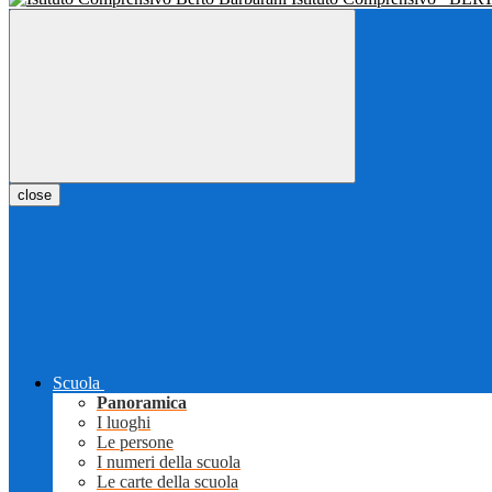
close
Scuola
Panoramica
I luoghi
Le persone
I numeri della scuola
Le carte della scuola