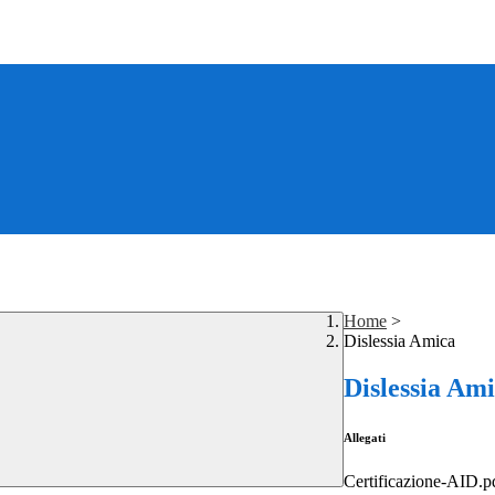
Home
>
Dislessia Amica
Dislessia Am
Allegati
Certificazione-AID.p