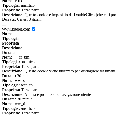
Nome:
NID
Tipologia:
analitico
Proprieta:
Terza parte
Descrizione:
Questo cookie è impostato da DoubleClick (che è di propriet
Durata:
6 mesi 3 giorni
www.padlet.com
Nome
Tipologia
Proprieta
Descrizione
Durata
Nome:
__cf_bm
Tipologia:
analitico
Proprieta:
Terza parte
Descrizione:
Questo cookie viene utilizzato per distinguere tra umani e 
Durata:
30 minuti
Nome:
ww_s
Tipologia:
tecnico
Proprieta:
Terza parte
Descrizione:
Analisi e profilazione navigazione utente
Durata:
30 minuti
Nome:
ww_d
Tipologia:
analitico
Proprieta:
Terza parte