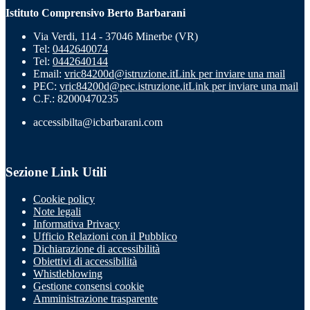
Istituto Comprensivo Berto Barbarani
Via Verdi, 114 - 37046 Minerbe (VR)
Tel:
0442640074
Tel:
0442640144
Email:
vric84200d@istruzione.it
Link per inviare una mail
PEC:
vric84200d@pec.istruzione.it
Link per inviare una mail
C.F.: 82000470235
accessibilta@icbarbarani.com
Sezione Link Utili
Cookie policy
Note legali
Informativa Privacy
Ufficio Relazioni con il Pubblico
Dichiarazione di accessibilità
Obiettivi di accessibilità
Whistleblowing
Gestione consensi cookie
Amministrazione trasparente