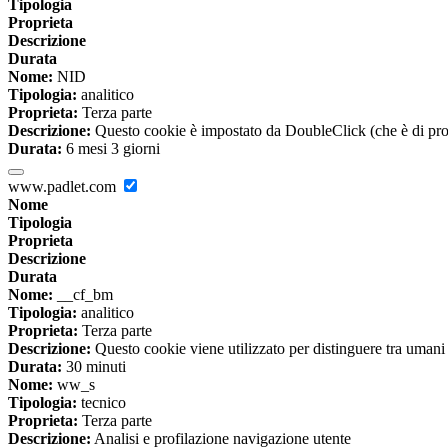
Tipologia
Proprieta
Descrizione
Durata
Nome:
NID
Tipologia:
analitico
Proprieta:
Terza parte
Descrizione:
Questo cookie è impostato da DoubleClick (che è di propriet
Durata:
6 mesi 3 giorni
www.padlet.com
Nome
Tipologia
Proprieta
Descrizione
Durata
Nome:
__cf_bm
Tipologia:
analitico
Proprieta:
Terza parte
Descrizione:
Questo cookie viene utilizzato per distinguere tra umani e 
Durata:
30 minuti
Nome:
ww_s
Tipologia:
tecnico
Proprieta:
Terza parte
Descrizione:
Analisi e profilazione navigazione utente