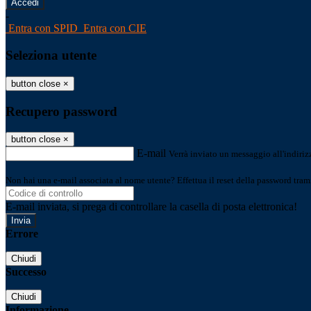
-
Entra con SPID
Entra con CIE
Seleziona utente
button close
×
Recupero password
button close
×
E-mail
Verrà inviato un messaggio all'indirizz
Non hai una e-mail associata al nome utente? Effettua il reset della password tram
E-mail inviata, si prega di controllare la casella di posta elettronica!
Errore
Chiudi
Successo
Chiudi
Informazione