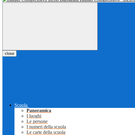
close
Scuola
Panoramica
I luoghi
Le persone
I numeri della scuola
Le carte della scuola