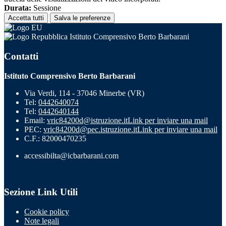
Durata:
Sessione
Accetta tutti
Salva le preferenze
Istituto Comprensivo Berto Barbarani
Contatti
Istituto Comprensivo Berto Barbarani
Via Verdi, 114 - 37046 Minerbe (VR)
Tel:
0442640074
Tel:
0442640144
Email:
vric84200d@istruzione.it
Link per inviare una mail
PEC:
vric84200d@pec.istruzione.it
Link per inviare una mail
C.F.: 82000470235
accessibilta@icbarbarani.com
Sezione Link Utili
Cookie policy
Note legali