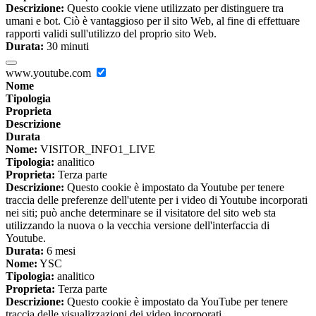
Descrizione:
Questo cookie viene utilizzato per distinguere tra
umani e bot. Ciò è vantaggioso per il sito Web, al fine di effettuare
rapporti validi sull'utilizzo del proprio sito Web.
Durata:
30 minuti
www.youtube.com
Nome
Tipologia
Proprieta
Descrizione
Durata
Nome:
VISITOR_INFO1_LIVE
Tipologia:
analitico
Proprieta:
Terza parte
Descrizione:
Questo cookie è impostato da Youtube per tenere
traccia delle preferenze dell'utente per i video di Youtube incorporati
nei siti; può anche determinare se il visitatore del sito web sta
utilizzando la nuova o la vecchia versione dell'interfaccia di
Youtube.
Durata:
6 mesi
Nome:
YSC
Tipologia:
analitico
Proprieta:
Terza parte
Descrizione:
Questo cookie è impostato da YouTube per tenere
traccia delle visualizzazioni dei video incorporati.