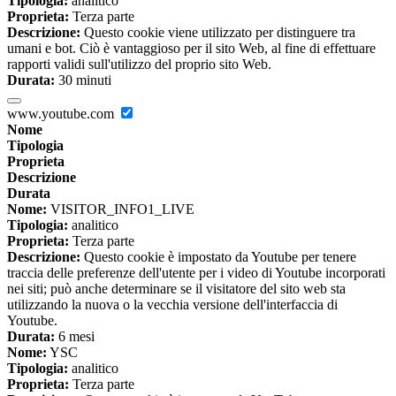
Tipologia:
analitico
Proprieta:
Terza parte
Descrizione:
Questo cookie viene utilizzato per distinguere tra
umani e bot. Ciò è vantaggioso per il sito Web, al fine di effettuare
rapporti validi sull'utilizzo del proprio sito Web.
Durata:
30 minuti
www.youtube.com
Nome
Tipologia
Proprieta
Descrizione
Durata
Nome:
VISITOR_INFO1_LIVE
Tipologia:
analitico
Proprieta:
Terza parte
Descrizione:
Questo cookie è impostato da Youtube per tenere
traccia delle preferenze dell'utente per i video di Youtube incorporati
nei siti; può anche determinare se il visitatore del sito web sta
utilizzando la nuova o la vecchia versione dell'interfaccia di
Youtube.
Durata:
6 mesi
Nome:
YSC
Tipologia:
analitico
Proprieta:
Terza parte