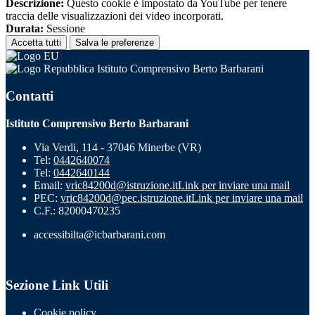
Descrizione:
Questo cookie è impostato da YouTube per tenere
traccia delle visualizzazioni dei video incorporati.
Durata:
Sessione
Accetta tutti
Salva le preferenze
Istituto Comprensivo Berto Barbarani
Contatti
Istituto Comprensivo Berto Barbarani
Via Verdi, 114 - 37046 Minerbe (VR)
Tel:
0442640074
Tel:
0442640144
Email:
vric84200d@istruzione.it
Link per inviare una mail
PEC:
vric84200d@pec.istruzione.it
Link per inviare una mail
C.F.: 82000470235
accessibilta@icbarbarani.com
Sezione Link Utili
Cookie policy