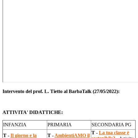
Intervento del prof. L. Tietto al BarbaTalk (27/05/2022):
ATTIVITA' DIDATTICHE:
INFANZIA
PRIMARIA
SECONDARIA PG
T -
La tua classe è
T -
Il giorno e la
T -
AmbientiAMO il