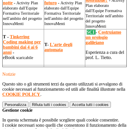
sostenibile?
-
Activity
notte
-
futuro
-
Activity Plan
Activity Plan
Plan elaborato
elaborato dall'Equipe
elaborato dall'Equipe
dall'Equipe Formativa
Formativa Territoriale
Formativa Territoriale
Territoriale nell'ambito
nell'ambito del progetto
nell'ambito del progetto
del progetto
InnovaMenti
InnovaMenti
InnovaMenti
SCI
-
Costruiamo
T -
Tinkering
un orologio
Coding making per
galileiano
T-
L'arte degli
bambini dai 4 ai 6
automata
anni
-
Esperienza a cura del
eBook
prof. L. Tietto.
scaricabile
Notizie
Questo sito o gli strumenti terzi da questo utilizzati si avvalgono di
cookie necessari al funzionamento ed utili alle finalità illustrate nella
COOKIE POLICY
.
Personalizza
Rifiuta tutti
i cookies
Accetta tutti
i cookies
Gestione cookie
In questa schermata è possibile scegliere quali cookie consentire.
I cookie necessari sono quelli che consentono il funzionamento della