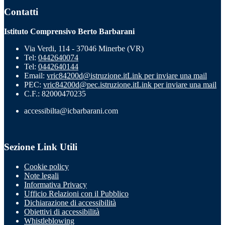
Contatti
Istituto Comprensivo Berto Barbarani
Via Verdi, 114 - 37046 Minerbe (VR)
Tel:
0442640074
Tel:
0442640144
Email:
vric84200d@istruzione.it
Link per inviare una mail
PEC:
vric84200d@pec.istruzione.it
Link per inviare una mail
C.F.: 82000470235
accessibilta@icbarbarani.com
Sezione Link Utili
Cookie policy
Note legali
Informativa Privacy
Ufficio Relazioni con il Pubblico
Dichiarazione di accessibilità
Obiettivi di accessibilità
Whistleblowing