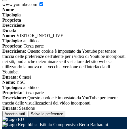
www.youtube.com
Nome
Tipologia
Proprieta
Descrizione
Durata
Nome:
VISITOR_INFO1_LIVE
Tipologia:
analitico
Proprieta:
Terza parte
Descrizione:
Questo cookie è impostato da Youtube per tenere
traccia delle preferenze dell'utente per i video di Youtube incorporati
nei siti; può anche determinare se il visitatore del sito web sta
utilizzando la nuova o la vecchia versione dell'interfaccia di
Youtube.
Durata:
6 mesi
Nome:
YSC
Tipologia:
analitico
Proprieta:
Terza parte
Descrizione:
Questo cookie è impostato da YouTube per tenere
traccia delle visualizzazioni dei video incorporati.
Durata:
Sessione
Accetta tutti
Salva le preferenze
Istituto Comprensivo Berto Barbarani