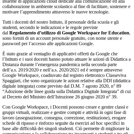
insieme di applicazioni cloud dedicate alla comunicazione ed alla
collaborazione in ambiente scolastico al fine di facilitare, sostenere e
motivare l’apprendimento attraverso le nuove tecnologie.
Tutti i docenti del nostro Istituto, il personale della scuola e gli
studenti, secondo le indicazioni e le regole previste
dal
Regolamento d’utilizzo di Google Workspace for Education
,
sono forniti di un account personale gratuito, con nome utente e
password per l’accesso alle applicazioni Google.
È stato grazie al ventaglio di applicativi offerti da Google che
l’Istituto e i suoi docenti hanno potuto attuare le azioni di Didattica a
Distanza durante l’emergenza pandemica nella seconda parte
dell’a.s. 2019/2020 e nell’a.s. 2020/2021 ed è sempre attraverso
Google Workspace, coadiuvato dal registro elettronico Classeviva
Spaggiari, che sono organizzate le azioni relative alla DDI (didattica
digitale integrata) come previsto dal D.M. 7 agosto 2020, n° 89
“Adozione delle linee guida sulla Didattica Digitale Integrata” di cui
al Decreto del Ministro dell’Istruzione 26 giugno 2020 n° 39.
Con Google Workspace, i Docenti possono creare e gestire classi e
gruppi virtuali, realizzare e gestire compiti e attività in ogni fase di
lavoro (assegnazione, consegna, correzione, restituzione), erogare
schede di ripasso e rinforzo seguite da esercizi ad hoc specifici in
base alle difficoltà dei singoli studenti. Ciò permette di migliorare la
comunicazione e la collaborazione tra insegnanti e studenti e tra gli