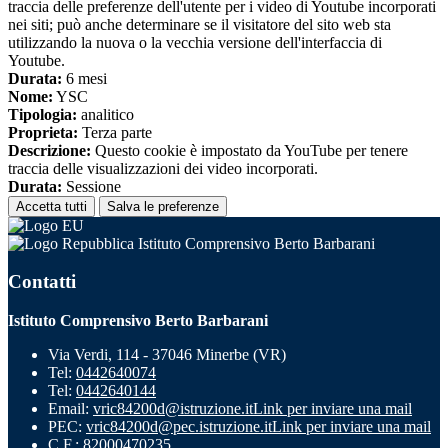
traccia delle preferenze dell'utente per i video di Youtube incorporati
nei siti; può anche determinare se il visitatore del sito web sta
utilizzando la nuova o la vecchia versione dell'interfaccia di
Youtube.
Durata:
6 mesi
Nome:
YSC
Tipologia:
analitico
Proprieta:
Terza parte
Descrizione:
Questo cookie è impostato da YouTube per tenere
traccia delle visualizzazioni dei video incorporati.
Durata:
Sessione
Accetta tutti
Salva le preferenze
Istituto Comprensivo Berto Barbarani
Contatti
Istituto Comprensivo Berto Barbarani
Via Verdi, 114 - 37046 Minerbe (VR)
Tel:
0442640074
Tel:
0442640144
Email:
vric84200d@istruzione.it
Link per inviare una mail
PEC:
vric84200d@pec.istruzione.it
Link per inviare una mail
C.F.: 82000470235